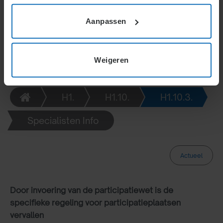
begeleidde en beoordeelde de plaatsing. De
regeling gold maximaal twee jaar, met mogelijkheid
Aanpassen
tot verlenging, en is vervangen door de
Participatiewet.
Weigeren
H1.
H1.10.
H1.10.3.
Specialisten Info
Actueel
Door invoering van de participatiewet is de
specifieke regeling voor participatieplaatsen
vervallen