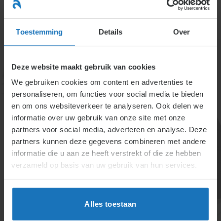
Ga
naar
menu
inhoud
Toestemming
Details
Over
Deze website maakt gebruik van cookies
We gebruiken cookies om content en advertenties te
personaliseren, om functies voor social media te bieden
en om ons websiteverkeer te analyseren. Ook delen we
informatie over uw gebruik van onze site met onze
1.10.3.
partners voor social media, adverteren en analyse. Deze
partners kunnen deze gegevens combineren met andere
Participatieplaatsen
informatie die u aan ze heeft verstrekt of die ze hebben
voor werklozen
verzameld op basis van uw gebruik van hun services.
Participatieplaatsen hielpen langdurig werklozen via
onbetaald werk met behoud van uitkering, gericht op
Alles toestaan
werkervaring en sociale vaardigheden. De gemeente