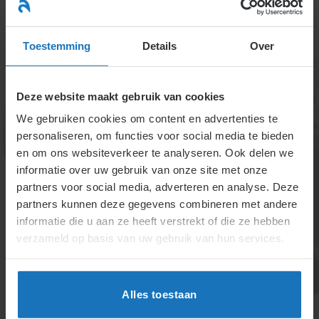
Ga
naar
menu
inhoud
Toestemming
Details
Over
Deze website maakt gebruik van cookies
We gebruiken cookies om content en advertenties te
Ontslag na twee jaar
personaliseren, om functies voor social media te bieden
en om ons websiteverkeer te analyseren. Ook delen we
arbeidsongeschiktheid
informatie over uw gebruik van onze site met onze
partners voor social media, adverteren en analyse. Deze
partners kunnen deze gegevens combineren met andere
Bij langdurige arbeidsongeschiktheid (> 2 jaar) kan
informatie die u aan ze heeft verstrekt of die ze hebben
ontslag volgen via het UWV. Een werkgever toont aan
verzameld op basis van uw gebruik van hun services.
dat herstel of herplaatsing niet mogelijk is (in de
komende 26 weken). De transitievergoeding is
verplicht, maar de werkgever kan (nog) een
Alles toestaan
compensatie aanvragen bij het UWV. Ontslag is niet
toegestaan zolang er nog een loonsanctie geldt