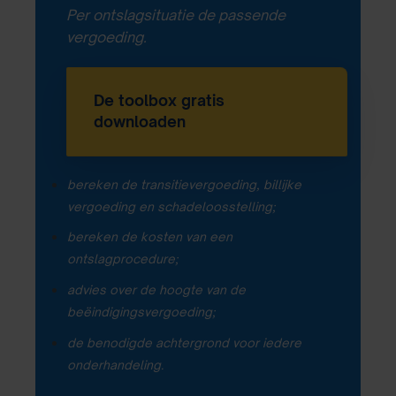
Per ontslagsituatie de passende
vergoeding.
De toolbox gratis
downloaden
bereken de transitievergoeding, billijke
vergoeding en schadeloosstelling;
bereken de kosten van een
ontslagprocedure;
advies over de hoogte van de
beëindigingsvergoeding;
de benodigde achtergrond voor iedere
onderhandeling.