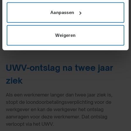
wegens onvoldoende re-integratie-inspanningen.
Aanpassen
Weigeren
ontslag
ziek
Actueel
UWV-ontslag na twee jaar
ziek
Als een werknemer langer dan twee jaar ziek is,
stopt de loondoorbetalingsverplichting voor de
werkgever en kan de werkgever het ontslag
aanvragen voor deze werknemer. Dat ontslag
verloopt via het UWV.