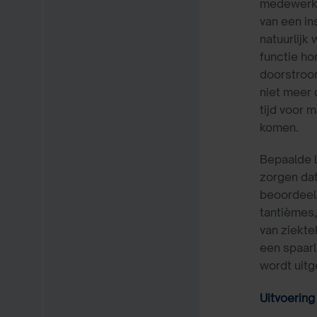
medewerker
van een in
natuurlijk
functie ho
doorstroo
niet meer 
tijd voor 
komen.
Bepaalde l
zorgen dat
beoordeeld
tantièmes,
van ziekt
een spaarl
wordt uitg
Uitvoerin