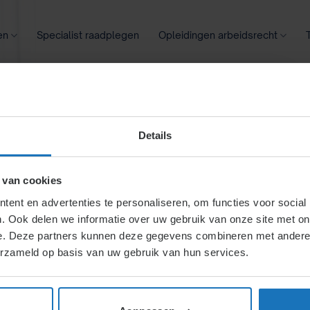
en
Specialist raadplegen
Opleidingen arbeidsrecht
oontransparantie
Ziekte
Meer
Details
lkert-, ID-
 van cookies
ent en advertenties te personaliseren, om functies voor social
. Ook delen we informatie over uw gebruik van onze site met on
Wet Werk en
e. Deze partners kunnen deze gegevens combineren met andere i
erzameld op basis van uw gebruik van hun services.