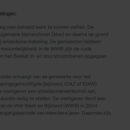
elingen.
g naar betaald werk te kunnen zetten. De
 Algemene bijstandswet (Abw) en daarna op grond
ij arbeidsinschakeling. De gemeenten hebben
twoordelijkheid. In de WWB zijn de oude
n het Besluit in- en doorstroombanen opgegaan.
bsidie ontvangt van de gemeente voor het
keringsgerechtigde (bijstand, IOAZ of IOAW)
de werkgever een arbeidsovereenkomst aan,
bsidie veilig te stellen. De werkgever dient een
ng van de Wet Werk en Bijstand (WWB) in 2004
overgangsperiode van meerdere jaren. Daarmee zijn