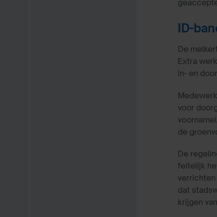
geacceptee
ID-ban
De melker
Extra werk
in- en doo
Medewerke
voor doorg
voornameli
de groenvo
De regelin
feitelijk 
verrichten
dat stadsw
krijgen va