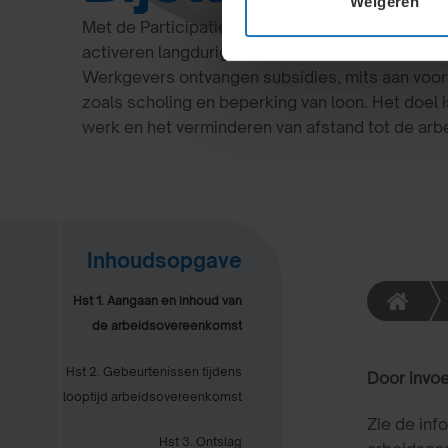
Weigeren
Met de Participatiewet vervielen de WWB en I
activeren langdurig werklozen via gesubsidieerd
Werkgevers ontvangen subsidies, mits aan voo
zoals scholing en beperking van loon. Het doel i
werk en het verminderen van afstand tot de arb
Inhoudsopgave
Hst 1. Aangaan en inhoud van
de arbeidsovereenkomst
Hst 2. Gebeurtenissen tijdens
Door invoe
looptijd arbeidsovereenkomst
Zie de inf
Hst 3. Ontslag