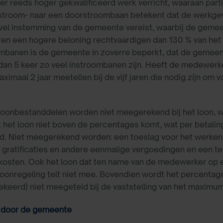
 reeds hoger gekwalificeerd werk verricht, waaraan part
stroom- naar een doorstroombaan betekent dat de werkgeve
 wel instemming van de gemeente vereist, waarbij de gemeen
ren een hogere beloning rechtvaardigen dan 130 % van het 
mbanen is de gemeente in zoverre beperkt, dat de gemeen
dan 5 keer zo veel instroombanen zijn. Heeft de medewerk
maximaal 2 jaar meetellen bij de vijf jaren die nodig zijn 
oonbestanddelen worden niet meegerekend bij het loon, wa
 het loon niet boven de percentages komt, wat per betalin
. Niet meegerekend worden: een toeslag voor het werken o
 gratificaties en andere eenmalige vergoedingen en een 
ekosten. Ook het loon dat ten name van de medewerker op
oonregeling telt niet mee. Bovendien wordt het percentage
ekeerd) niet meegeteld bij de vaststelling van het maximu
g door de gemeente