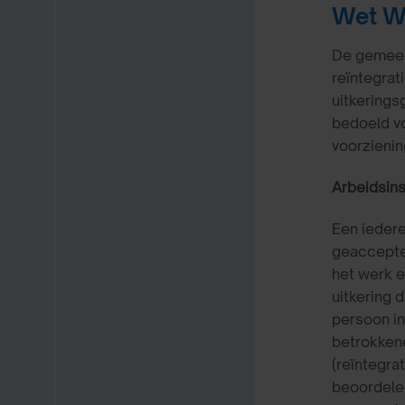
Wet We
De gemeent
reïntegrat
uitkerings
bedoeld vo
voorzienin
Arbeidsins
Een iedere
geacceptee
het werk e
uitkering 
persoon in
betrokken
(reïntegra
beoordelen