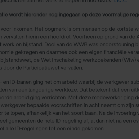
eschikten aan het werk te helpen in hoofdstuk
1.10.4.
atie wordt hieronder nog ingegaan op deze voormalige reg
 voor inkomen. Het oogmerk is om mensen op de kortste we
vervullen hierin een hoofdrol. Voorheen op grond van de
t werk en bijstand. Doel van de WWB was ondersteuning b
nomie gekregen en daarmee ook een eigen financiële veran
bijstandswet, de Wet inschakeling werkzoekenden (Wiw) e
door de Participatiewet vervallen.
t- en ID-banen ging het om arbeid waarbij de werkgever su
len van een langdurige werkloze. Dat betekent dat een uit
eerde arbeid ging verrichten. Met deze medewerker ging 
 werkgever bepaalde voorschriften in acht neemt om zijn su
or te lopen, afhankelijk van het soort baan. Na de invoeri
eel gemeenten de hele ID-regeling af, al dan niet na een 
wel alle ID-regelingen tot een einde gekomen.