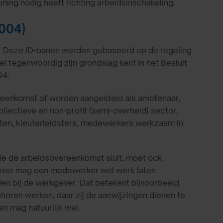
ing nodig heeft richting arbeidsinschakeling.
2004)
 Deze ID-banen werden gebaseerd op de regeling
 tegenwoordig zijn grondslag kent in het Besluit
04.
reenkomst of worden aangesteld als ambtenaar,
ollectieve en non-profit (semi-overheid) sector,
hten, kleuterleidsters, medewerkers werkzaam in
ie de arbeidsovereenkomst sluit, moet ook
kgever mag een medewerker wel werk laten
nden bij de werkgever. Dat betekent bijvoorbeeld
horen werken, daar zij de aanwijzingen dienen te
n mag natuurlijk wel.