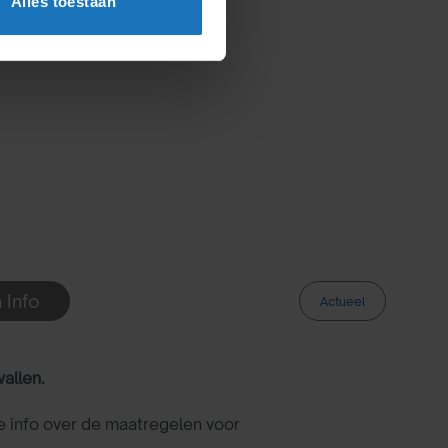
Alles toestaan
 Info
Actueel
vallen.
 info over de maatregelen voor