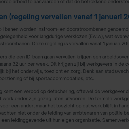
rde arbeid te aanvaarden of dat de betrokkene ondersteun
en (regeling vervallen vanaf 1 januari 
t-I banen worden instroom- en doorstroombanen genoemd.
gelegenheid voor langdurige werklozen (Ewlw), wat evenwel
rstroombanen. Deze regeling is vervallen vanaf 1 januari 20
rs die een ID-baan gaan vervullen krijgen een arbeidsove
aans 32 uur per week. Dit krijgen zij bij werkgevers in de c
jk bij het onderwijs, toezicht en zorg. Denk aan stadswac
orziening of bij sportaccommodaties, etc.
g kent een verbod op detachering, oftewel de werkgever d
het werk onder zijn gezag laten uitvoeren. De formele wer
 voor een ander, maar het toezicht op dat werk blijft in ha
achten niet onder de leiding van ambtenaren van politie be
n een leidinggevende uit hun eigen organisatie. Samenwerke