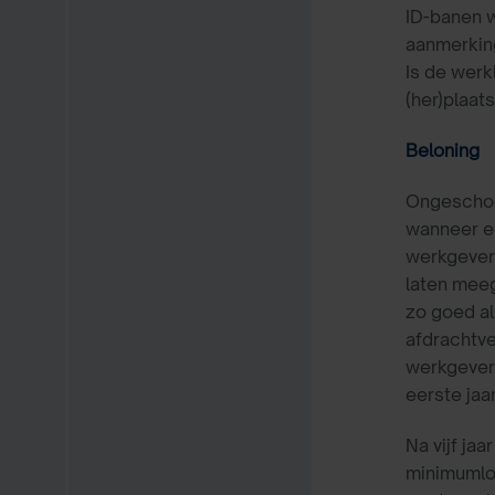
ID-banen w
aanmerkin
Is de werk
(her)plaat
Beloning
Ongeschoo
wanneer ee
werkgever 
laten meeg
zo goed al
afdrachtve
werkgever 
eerste jaa
Na vijf ja
minimumloo