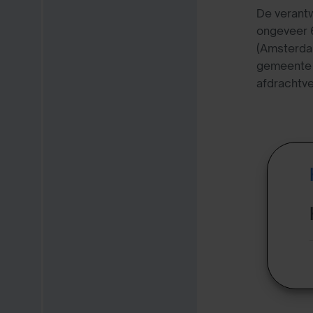
De verantw
ongeveer 6
(Amsterda
gemeente k
afdrachtv