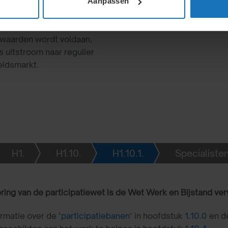
Aanpassen
D-regelingen. Gemeenten
e banen en re-integratie.
rwaarden wordt voldaan,
s uitstroom naar regulier
eidsmarkt.
H1.
H1.10.
H1.10.1.
Specialisten
ring van de participatiewet is de Wet Werk en Bijstand ver
ormatie over de ‘
participatiebanen
‘ in hoofdstuk
1.10.0
en de