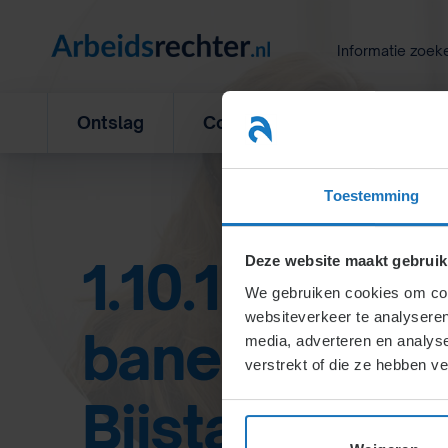
Ga
naar
Informatie zoek
inhoud
Ontslag
Concurrentiebeding
L
Toestemming
1.10.1. Van Me
Deze website maakt gebruik
We gebruiken cookies om cont
websiteverkeer te analyseren
banen naar 
media, adverteren en analys
verstrekt of die ze hebben v
Bijstand