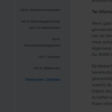
arbeidsong
Hst 4. Arbeidsvoorwaarden
Ter inform
Hst 5. Medezeggenschap,
Werk gaat
arbo en arbeidstijden
gemeenten 
van de We
Hst 6.
meer auto
Personeelsmanagement
Algemene 
De WWB is 
Hst 7. Diversen
Bij Melker
Hst 8. Wetteksten
tewerkstel
gesubsidi
Trefwoorden
/
Definities
waarbij de
traject do
schaften v
thans vrij