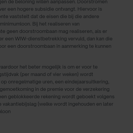
ijen de beloning willen aanpassen. Doorstromen
r een hogere subsidie ontvangt. Hiervoor is
te vaststelt dat de eisen die bij die andere
minimumloon. Bij het realiseren van
te geen doorstroombaan mag realiseren, als er
er een WIW-dienstbetrekking vervuld, dan kan die
om voor een doorstroombaan in aanmerking te kunnen
ardoor het beter mogelijk is om er voor te
gstijdvak (per maand of vier weken) wordt
p onregelmatige uren, een eindejaarsuitkering,
tegemoetkoming in de premie voor de verzekering
 een geblokkeerde rekening wordt geboekt volgens
 vakantiebijslag (welke wordt ingehouden en later
mloon