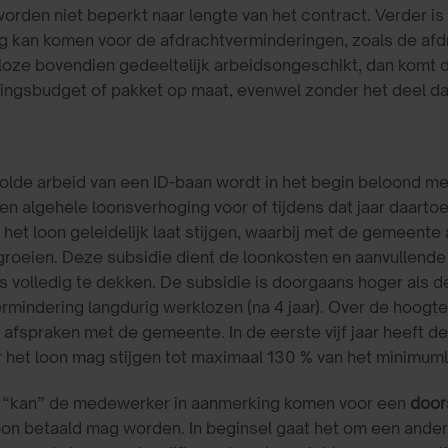
orden niet beperkt naar lengte van het contract. Verder is
g kan komen voor de afdrachtverminderingen, zoals de af
loze bovendien gedeeltelijk arbeidsongeschikt, dan komt 
singsbudget of pakket op maat, evenwel zonder het deel dat
lde arbeid van een ID-baan wordt in het begin beloond m
n algehele loonsverhoging voor of tijdens dat jaar daartoe
het loon geleidelijk laat stijgen, waarbij met de gemeent
roeien. Deze subsidie dient de loonkosten en aanvullende 
s volledig te dekken. De subsidie is doorgaans hoger als 
rmindering langdurig werklozen (na 4 jaar). Over de hoogt
afspraken met de gemeente. In de eerste vijf jaar heeft 
r het loon mag stijgen tot maximaal 130 % van het minimum
ar “kan” de medewerker in aanmerking komen voor een
door
n betaald mag worden. In beginsel gaat het om een andere