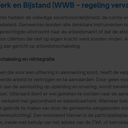
rk en Bijstand (WWB – regeling verval
e hadden de volledige verantwoordelijkheid, de ruimte en
iebeleid. Gemeenten konden alle denkbare instrumenten in
gerechtigde uitstroomt naar de arbeidsmarkt of dat de afst
or cliënten die niet op eigen kracht werk konden vinden.
g aan gericht op arbeidsinschakeling.
chakeling en reïntegratie
en die voor een uitkering in aanmerking komt, heeft de v
rde arbeid te verkrijgen en te aanvaarden. Door geen voo
n aan de aansluiting op opleiding en ervaring, wordt bere
doet. Uiteraard dient er wel gekeken te worden naar de aans
 verband met gezondheid en belastbaarheid. Wanneer betaa
e gebruik te maken van door de gemeente aangeboden voor
tieverplichting). Een voorbeeld hiervan is de participatiepl
, mede met behulp van het advies van de CWI, of betrokke