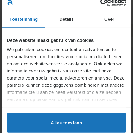
Ga
naar
menu
inhoud
Toestemming
Details
Over
Deze website maakt gebruik van cookies
We gebruiken cookies om content en advertenties te
personaliseren, om functies voor social media te bieden
en om ons websiteverkeer te analyseren. Ook delen we
informatie over uw gebruik van onze site met onze
1.3.7.
partners voor social media, adverteren en analyse. Deze
partners kunnen deze gegevens combineren met andere
Geheimhoudingsbeding
informatie die u aan ze heeft verstrekt of die ze hebben
in de
verzameld op basis van uw gebruik van hun services.
arbeidsovereenkomst
Alles toestaan
Een geheimhoudingsbeding verplicht medewerkers
bedrijfsgeheimen te bewaren, ook na het