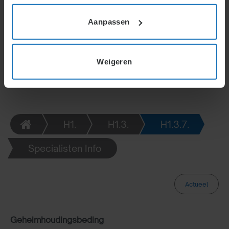
dienstverband. Schending is wanprestatie.
Aanpassen
Werkgevers kunnen boetes of schadevergoeding
eisen, maar niet beide.
Weigeren
H1.
H1.3.
H1.3.7.
Specialisten Info
Actueel
Geheimhoudingsbeding