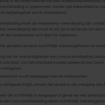
oende is het ondertekenen van een arbeidsovereenkomst, 
urrentiebeding is opgenomen, zonder dat bekendheid en 
dt vastgelegd en wordt ondertekend.
entiebeding moet de medewerker meerderjarig zijn, omdat 
er meerderjarig dan moet hij vrij zijn in de keuze om een
 wat die medewerker zich dient te realiseren.
lde gevallen opnieuw schriftelijk overeengekomen te word
iging van de omstandigheden een concurrentiebeding bed
el voordoet, zou het eventueel kunnen spelen bij een (zeer) 
de werkgever;
reenkomst wordt aangegaan met de medewerker;
erkgever krijgt, zonder dat sprake is van overgang van 
eer dat schriftelijk is aangegaan in geval van een arbeid
t kan een concurrentiebeding alleen schriftelijk overeenge