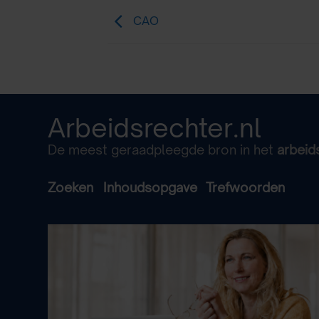
CAO
Arbeidsrechter.nl
De meest geraadpleegde bron in het
arbeid
Zoeken
Inhoudsopgave
Trefwoorden