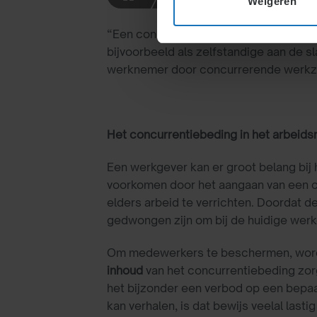
Weigeren
Definitie:
“Een concurrentiebeding beperkt een we
bijvoorbeeld als zelfstandige aan de s
werknemer door concurrerende werkz
Het concurrentiebeding in het arbeids
Een werkgever kan er groot belang bij
voorkomen door het aangaan van een c
elders arbeid te verrichten. Doordat d
gedwongen zijn om bij de huidige werkg
Om medewerkers te beschermen, wor
inhoud
van het concurrentiebeding zor
het bijzonder een verbod op een bepa
kan verhalen, is dat bewijs veelal las