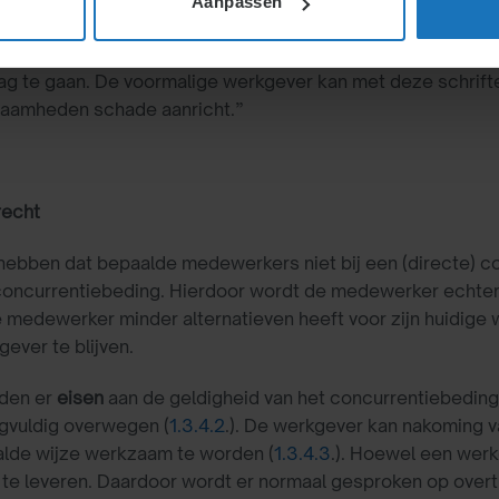
Aanpassen
rknemer in zijn vrijheid om na het einde van zijn dienstv
lag te gaan. De voormalige werkgever kan met deze schrift
aamheden schade aanricht.”
recht
 hebben dat bepaalde medewerkers niet bij een (directe) c
oncurrentiebeding. Hierdoor wordt de medewerker echter 
e medewerker minder alternatieven heeft voor zijn huidige 
ever te blijven.
den er
eisen
aan de geldigheid van het concurrentiebeding
gvuldig overwegen (
1.3.4.2
.). De werkgever kan nakoming v
alde wijze werkzaam te worden (
1.3.4.3
.). Hoewel een werk
tig te leveren. Daardoor wordt er normaal gesproken op ove