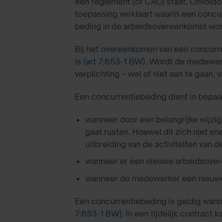
een reglement (of CAO) staat. Onvold
toepassing verklaart waarin een conc
beding in de arbeidsovereenkomst wor
Bij het overeenkomen van een concurr
is
(art 7:653-1 BW)
. Wordt de medewerk
verplichting – wel of niet aan te gaan,
Een concurrentiebeding dient in bepaa
wanneer door een belangrijke wijz
gaat rusten. Hoewel dit zich niet sn
uitbreiding van de activiteiten van 
wanneer er een nieuwe arbeidsove
wanneer de medewerker een nieuwe w
Een concurrentiebeding is geldig wann
7:653-1 BW)
. In een tijdelijk contrac