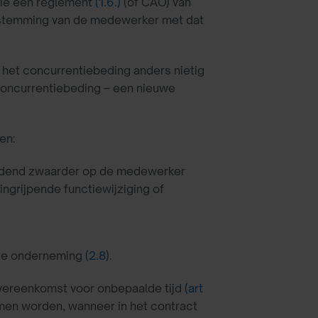
die een reglement
(1.6.)
(of CAO) van
instemming van de medewerker met dat
het concurrentiebeding anders nietig
 concurrentiebeding – een nieuwe
en:
uidend zwaarder op de medewerker
ingrijpende functiewijziging of
de onderneming (
2.8
).
sovereenkomst voor onbepaalde tijd
(art
komen worden, wanneer in het contract