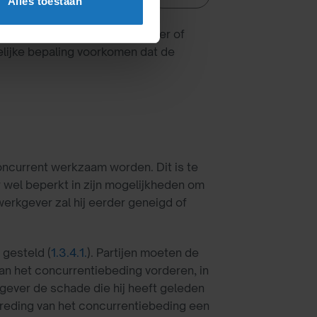
Alles toestaan
erband bij een andere werkgever of
elijke bepaling voorkomen dat de
oncurrent werkzaam worden. Dit is te
wel beperkt in zijn mogelijkheden om
werkgever zal hij eerder geneigd of
 gesteld (
1.3.4.1.
). Partijen moeten de
an het concurrentiebeding vorderen, in
gever de schade die hij heeft geleden
rtreding van het concurrentiebeding een