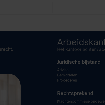
Arbeidskan
srecht.
Het kantoor achter Arbe
Juridische bijstand
Advies
Bemiddelen
Procederen
Rechtsprekend
Klachtencommissie ongewe