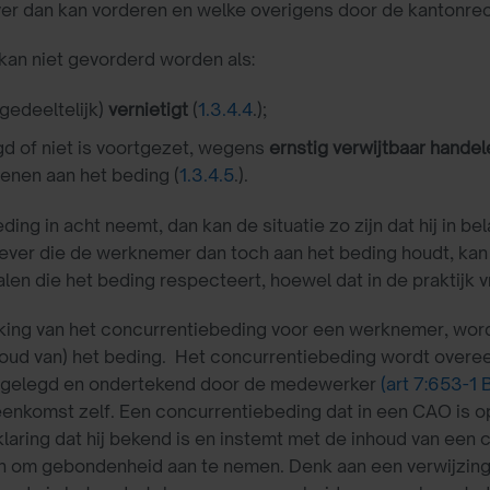
er dan kan vorderen en welke overigens door de kantonre
kan niet gevorderd worden als:
gedeeltelijk)
vernietig
t
(
1.3.4.4
.);
d of niet is voortgezet, wegens
ernstig verwijtbaar hande
enen aan het beding (
1.3.4.5
.).
ng in acht neemt, dan kan de situatie zo zijn dat hij in 
ver die de werknemer dan toch aan het beding houdt, kan
n die het beding respecteert, hoewel dat in de praktijk vr
ng van het concurrentiebeding voor een werknemer, word
houd van) het beding. Het concurrentiebeding wordt over
astgelegd en ondertekend door de medewerker
(art 7:653-1
enkomst zelf. Een concurrentiebeding dat in een CAO is op
ring dat hij bekend is en instemt met de inhoud van een 
n om gebondenheid aan te nemen. Denk aan een verwijzing 