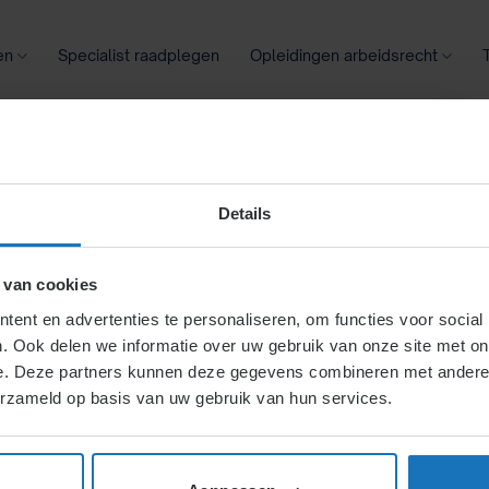
en
Specialist raadplegen
Opleidingen arbeidsrecht
oontransparantie
Ziekte
Meer
Details
tiebeding
 van cookies
ent en advertenties te personaliseren, om functies voor social
. Ook delen we informatie over uw gebruik van onze site met on
e. Deze partners kunnen deze gegevens combineren met andere i
erzameld op basis van uw gebruik van hun services.
rrentiebeding