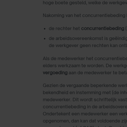
hoge boete gesteld, welke de werkgev
Nakoming van het concurrentiebeding 
de rechter het
concurrentiebeding
(
de arbeidsovereenkomst is geëindig
de werkgever geen rechten kan ontl
Als de medewerker het concurrentiebedi
elders werkzaam te worden. De werkge
ve
rgoeding
aan de medewerker te betale
Gezien de vergaande beperkende werki
bekendheid en instemming met (de in
medewerker. Dit wordt schriftelijk v
concurrentiebeding in de arbeidsovere
Ondertekent een medewerker een verkla
opgenomen, dan kan dat voldoende zij