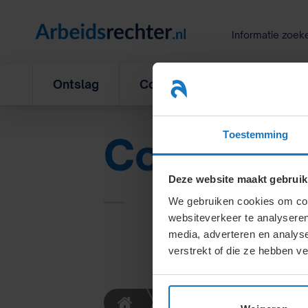
Ga
naar
Informatie zoek
inhoud
Ontslag
Concurrentiebeding
L
Toestemming
Concurren
Deze website maakt gebruik
We gebruiken cookies om cont
websiteverkeer te analyseren
media, adverteren en analys
verstrekt of die ze hebben v
Definities
Concu