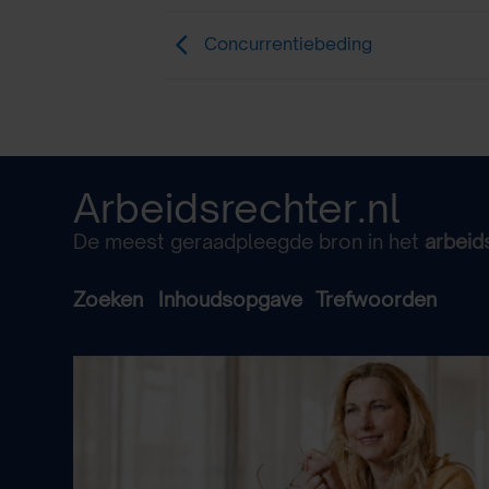
Concurrentiebeding
Arbeidsrechter.nl
De meest geraadpleegde bron in het
arbeid
Zoeken
Inhoudsopgave
Trefwoorden