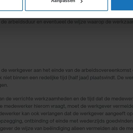
Aanpassen
rkgever bij het einde van een arbeidsovereenkomst op ver
d, de arbeidsduur en eventueel de wijze waarop de werkza
e werkgever aan het einde van de arbeidsovereenkomst ee
ek niet binnen een redelijke tijd (half jaar) plaatsvindt. De 
gen.
 van de verrichte werkzaamheden en de tijd dat de medewe
s de medewerker hierom vraagt, moet de werkgever vermel
ewerker kan ook verlangen dat de werkgever aangeeft op w
 opzegging, ontbinding of einde met wederzijds goedvinde
kgever de wijze van beëindiging alleen vermelden als de