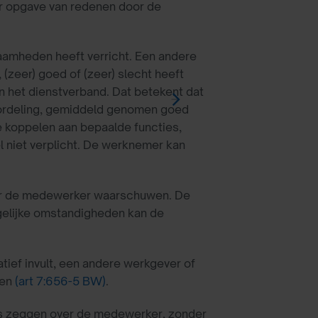
r opgave van redenen door de
amheden heeft verricht. Een andere
zeer) goed of (zeer) slecht heeft
an het dienstverband. Dat betekent dat
oordeling, gemiddeld genomen goed
e koppelen aan bepaalde functies,
l niet verplicht. De werknemer kan
ever de medewerker waarschuwen. De
gelijke omstandigheden kan de
atief invult, een andere werkgever of
ren
(art 7:656-5 BW)
.
ets zeggen over de medewerker, zonder