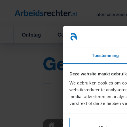
Ga
naar
Informatie zoek
inhoud
Ontslag
Concurrentiebeding
L
Toestemming
Getuigsch
Deze website maakt gebruik
We gebruiken cookies om cont
websiteverkeer te analyseren
media, adverteren en analys
verstrekt of die ze hebben v
Definities
Getui