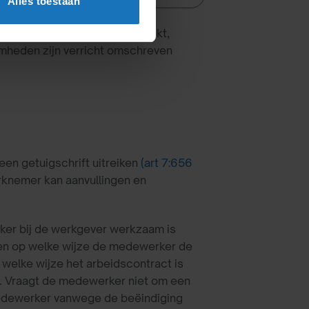
Alles toestaan
zoek aan een werknemer uitreikt,
amheden zijn verricht omschreven
n getuigschrift uitreiken
(art 7:656
werknemer kan aanvullingen en
rker bij de werkgever werkzaam is
den op welke wijze de medewerker de
elke wijze het arbeidscontract is
n. Vraagt de medewerker niet om een
 medewerker vanwege de beëindiging