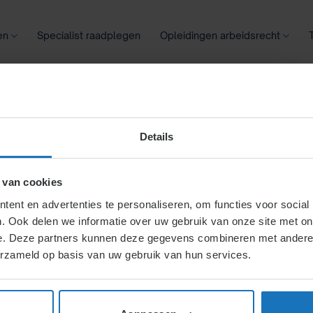
en
Specialist raadplegen
Opleidingen arbeidsrecht
oontransparantie
Ziekte
Meer
Details
rift
 van cookies
ent en advertenties te personaliseren, om functies voor social
. Ook delen we informatie over uw gebruik van onze site met on
e. Deze partners kunnen deze gegevens combineren met andere i
erzameld op basis van uw gebruik van hun services.
gschrift