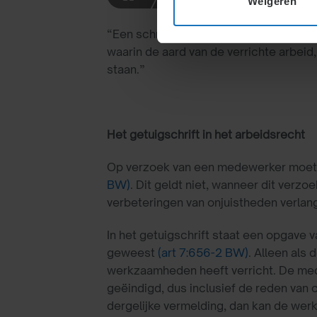
Weigeren
Definitie:
“Een schriftelijk document dat een we
waarin de aard van de verrichte arbei
staan.”
Het getuigschrift in het arbeidsrecht
Op verzoek van een medewerker moet d
BW)
. Dit geldt niet, wanneer dit verzo
verbeteringen van onjuistheden verlan
In het getuigschrift staat een opgave
geweest
(art 7:656-2 BW)
. Alleen al
werkzaamheden heeft verricht. De med
geëindigd, dus inclusief de reden van
dergelijke vermelding, dan kan de wer