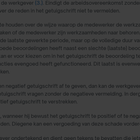
r de werkgever
(3.)
. Eindigt de arbeidsovereenkomst zonde
r de reden in het getuigschrift niet te vermelden.
te houden over de wijze waarop de medewerker de werkza
aken of de medewerker zijn werkzaamheden naar behoren, (
op de laatste gewerkte periode, maar op de volledige duur v
ede beoordelingen heeft naast een slechte (laatste) be
an er voor kiezen om in het getuigschrift de beoordeling t
cties evengoed heeft gefunctioneerd. Dit laatst is evenwe
eken.
en negatief getuigschrift af te geven, dan kan de werkg
uigschrift vragen zonder de negatieve vermelding. In der
ef getuigschrift te verstrekken.
 wanneer hij bewust het getuigschrift te positief of te neg
jden. Diegene kan een vergoeding van deze schade vorde
gever ondertekend en dient geen tekens te bevatten die i