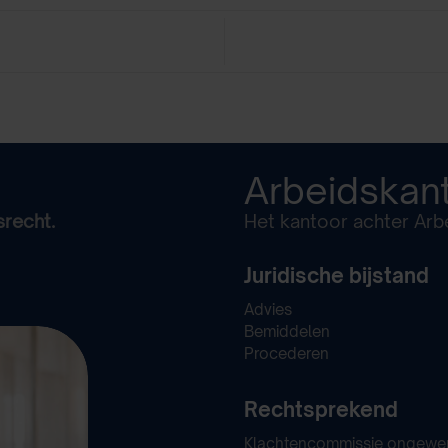
Arbeidskan
srecht.
Het kantoor achter Arbe
Juridische bijstand
Advies
Bemiddelen
Procederen
Rechtsprekend
Klachtencommissie ongewe