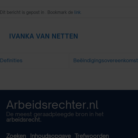
Dit bericht is gepost in . Bookmark de
link
.
IVANKA VAN NETTEN
Definities
Beëindigingsovereenkomst
Arbeidsrechter.nl
De meest geraadpleegde bron in het
arbeidsrecht.
Zoeken
Inhoudsopgave
Trefwoorden