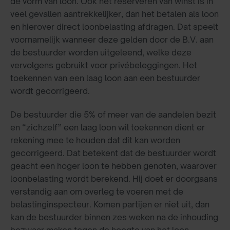
de vorm van loon. Ook het reserveren van winst is in
veel gevallen aantrekkelijker, dan het betalen als loon
en hierover direct loonbelasting afdragen. Dat speelt
voornamelijk wanneer deze gelden door de B.V. aan
de bestuurder worden uitgeleend, welke deze
vervolgens gebruikt voor privébeleggingen. Het
toekennen van een laag loon aan een bestuurder
wordt gecorrigeerd.
De bestuurder die 5% of meer van de aandelen bezit
en “zichzelf” een laag loon wil toekennen dient er
rekening mee te houden dat dit kan worden
gecorrigeerd. Dat betekent dat de bestuurder wordt
geacht een hoger loon te hebben genoten, waarover
loonbelasting wordt berekend. Hij doet er doorgaans
verstandig aan om overleg te voeren met de
belastinginspecteur. Komen partijen er niet uit, dan
kan de bestuurder binnen zes weken na de inhouding
bezwaar maken tegen de hoogte van het loon