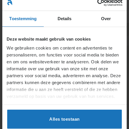
Ga
naar
menu
inhoud
Toestemming
Details
Over
Deze website maakt gebruik van cookies
We gebruiken cookies om content en advertenties te
personaliseren, om functies voor social media te bieden
en om ons websiteverkeer te analyseren. Ook delen we
informatie over uw gebruik van onze site met onze
1.1.2.11. Bestuurder van
partners voor social media, adverteren en analyse. Deze
partners kunnen deze gegevens combineren met andere
een rechtspersoon
informatie die u aan ze heeft verstrekt of die ze hebben
verzameld op basis van uw gebruik van hun services.
Bestuurders van NV’s en BV’s kennen complexe
arbeidsrechtelijke en fiscale regels. Ontslag kan vaak
zonder vergunning, maar procedures blijven
Alles toestaan
belangrijk. Door WBTR is de ontslagbescherming
voor stichtingsbestuurders ingrijpend beperkt, en