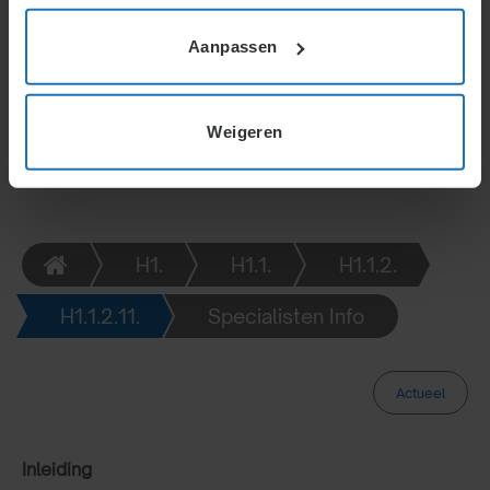
kunnen zij ontslagen worden zonder hersteloptie,
met nadruk op schadevergoeding en
Aanpassen
bestuurdersaansprakelijkheid.
Weigeren
H1.
H1.1.
H1.1.2.
H1.1.2.11.
Specialisten Info
Actueel
Inleiding