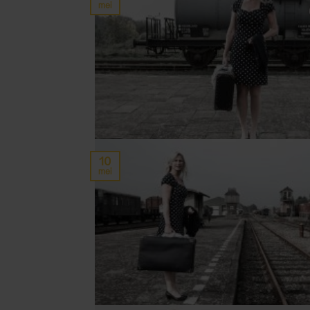
mei
10
mei