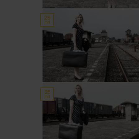
29
mrt
25
mrt