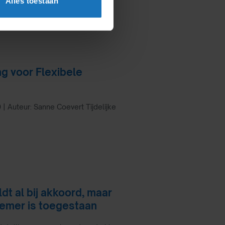
Alles toestaan
ng voor Flexibele
 | Auteur: Sanne Coevert Tijdelijke
t al bij akkoord, maar
nemer is toegestaan