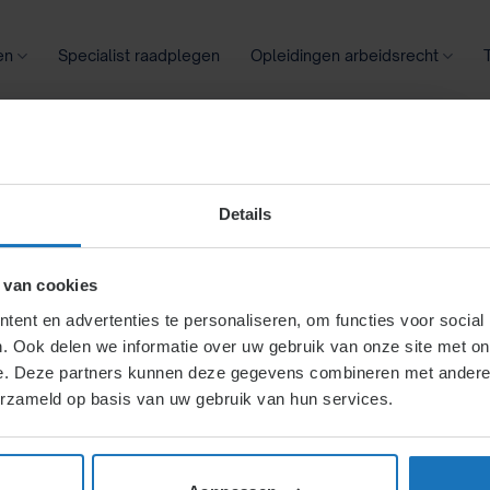
en
Specialist raadplegen
Opleidingen arbeidsrecht
oontransparantie
Ziekte
Meer
CHIEVEN:
ULL
Details
 van cookies
ent en advertenties te personaliseren, om functies voor social
. Ook delen we informatie over uw gebruik van onze site met on
e. Deze partners kunnen deze gegevens combineren met andere i
Fiscale wijzigingen in het arbe
erzameld op basis van uw gebruik van hun services.
Nieuws over arbeidsrecht | Datum: 29 decembe
wijzigingen in [...]