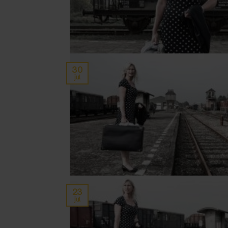
30
jul
23
jul