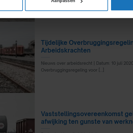
Aanpassen
Tijdelijke Overbruggingsregeli
Arbeidskrachten
Nieuws over arbeidsrecht | Datum: 10 juli 2020
Overbruggingsregeling voor [...]
Vaststellingsovereenkomst geld
afwijking ten gunste van werk