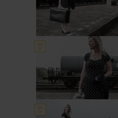
04
jul
05
jun