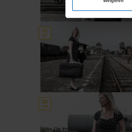
Weigeren
10
jul
26
aug