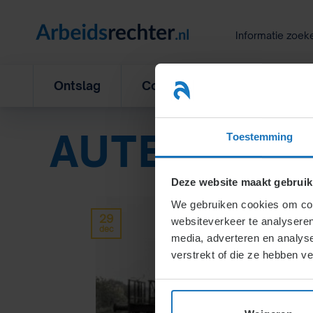
Ga
naar
Informatie zoek
inhoud
Ontslag
Concurrentiebeding
L
AUTEUR AR
Toestemming
Deze website maakt gebruik
We gebruiken cookies om cont
29
websiteverkeer te analyseren
dec
media, adverteren en analys
verstrekt of die ze hebben v