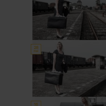
28
mei
16