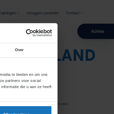
Trainingen
Inloggen cursisten
Contact
Zoeken
Advies
I HOOGLAND
Over
 media te bieden en om ons
ze partners voor social
nformatie die u aan ze heeft
idsrecht in 2021
r 2020 | Auteur: Ulli Hoogland Fiscale