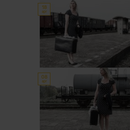
18
apr
08
apr