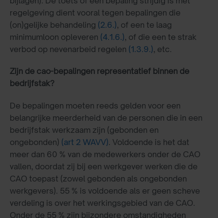
bijlagen). De toets of een bepaling strijdig is met
regelgeving dient vooral tegen bepalingen die
(on)gelijke behandeling
(2.6.)
, of een te laag
minimumloon opleveren
(4.1.6.)
, of die een te strak
verbod op nevenarbeid regelen
(1.3.9.)
, etc.
Zijn de cao-bepalingen representatief binnen de
bedrijfstak?
De bepalingen moeten reeds gelden voor een
belangrijke meerderheid van de personen die in een
bedrijfstak werkzaam zijn (gebonden en
ongebonden)
(art 2 WAVV)
. Voldoende is het dat
meer dan 60 % van de medewerkers onder de CAO
vallen, doordat zij bij een werkgever werken die de
CAO toepast (zowel gebonden als ongebonden
werkgevers). 55 % is voldoende als er geen scheve
verdeling is over het werkingsgebied van de CAO.
Onder de 55 % zijn bijzondere omstandigheden