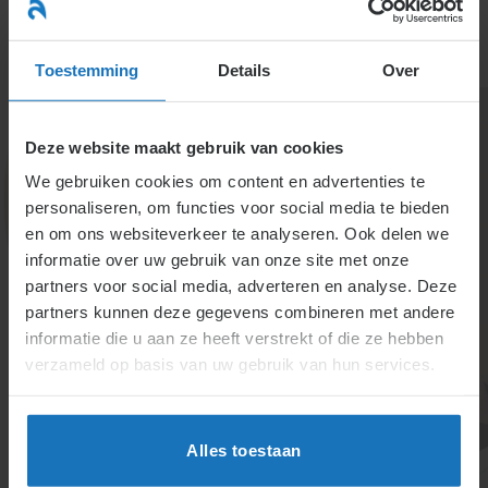
Ga
naar
menu
inhoud
Toestemming
Details
Over
Deze website maakt gebruik van cookies
We gebruiken cookies om content en advertenties te
personaliseren, om functies voor social media te bieden
en om ons websiteverkeer te analyseren. Ook delen we
informatie over uw gebruik van onze site met onze
1.5.2.5. Algemeen
partners voor social media, adverteren en analyse. Deze
partners kunnen deze gegevens combineren met andere
verbindend verklaarde
informatie die u aan ze heeft verstrekt of die ze hebben
CAO
verzameld op basis van uw gebruik van hun services.
Algemeen verbindend verklaarde cao-bepalingen
gelden automatisch voor ongebonden werkgevers en
Alles toestaan
werknemers in de sector. Ze hebben geen