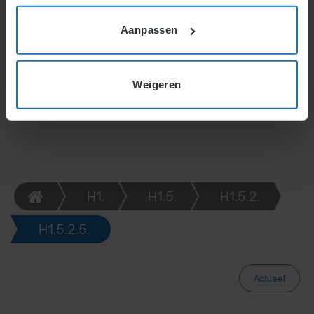
terugwerkende kracht en kunnen niet gewijzigd
worden als het de minimumregeling schaadt.
Aanpassen
Ontheffing en bedenkingen tegen AVV zijn mogelijk
binnen wettelijke termijnen, met beperkt
bezwaarrecht.
Weigeren
H1.
H1.5.
H1.5.2.
H1.5.2.5.
Actueel