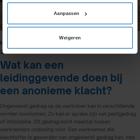
Aanpassen
Weigeren
Nieuws over arbeidsrecht | Datum: 19 december
2018 | Auteur: Sanne Coevert
Wat kan een
leidinggevende doen bij
een anonieme klacht?
Ongewenst gedrag op de werkvloer kan in verschillende
vormen voorkomen. Zo kan er sprake zijn van pestgedrag
of intimidatie. Dit gedrag komt meestal tussen
werknemers onderling voor. Een werknemer die
slachtoffer is geworden van ongewenst gedrag kan, met