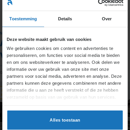
Ga
naar
menu
inhoud
Toestemming
Details
Over
NIEUWS
Deze website maakt gebruik van cookies
Arbeidsongeschikt en
We gebruiken cookies om content en advertenties te
vakantie
personaliseren, om functies voor social media te bieden
en om ons websiteverkeer te analyseren. Ook delen we
informatie over uw gebruik van onze site met onze
GEPLAATST OP
8 MEI 2018
DOOR
TJITSKE DIJKSTRA
partners voor social media, adverteren en analyse. Deze
partners kunnen deze gegevens combineren met andere
informatie die u aan ze heeft verstrekt of die ze hebben
08
mei
verzameld op basis van uw gebruik van hun services.
Alles toestaan