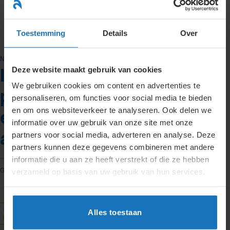
Ga
naar
menu
inhoud
Toestemming
Details
Over
NIEUWS
Deze website maakt gebruik van cookies
Is afschaffen
We gebruiken cookies om content en advertenties te
ploegendienst een
personaliseren, om functies voor social media te bieden
en om ons websiteverkeer te analyseren. Ook delen we
eenzijdige wijziging
informatie over uw gebruik van onze site met onze
arbeidsvoorwaarde?
partners voor social media, adverteren en analyse. Deze
partners kunnen deze gegevens combineren met andere
informatie die u aan ze heeft verstrekt of die ze hebben
GEPLAATST OP
2 MAART 2017
DOOR
TJITSKE DIJKSTRA
verzameld op basis van uw gebruik van hun services.
02
Alles toestaan
mrt