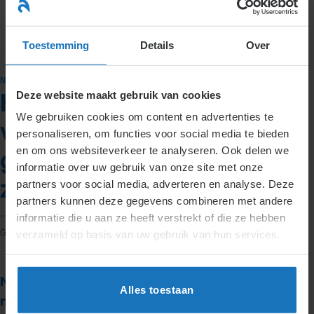
Ga
naar
menu
inhoud
Toestemming
Details
Over
NIEUWS
Deze website maakt gebruik van cookies
Heeft betaling ORT over
We gebruiken cookies om content en advertenties te
vakantiedagen grote
personaliseren, om functies voor social media te bieden
en om ons websiteverkeer te analyseren. Ook delen we
gevolgen voor de
informatie over uw gebruik van onze site met onze
zorginstellingen?
partners voor social media, adverteren en analyse. Deze
partners kunnen deze gegevens combineren met andere
informatie die u aan ze heeft verstrekt of die ze hebben
GEPLAATST OP
7 NOVEMBER 2016
DOOR
TJITSKE DIJKSTRA
verzameld op basis van uw gebruik van hun services.
Nieuws over arbeidsrecht | Datum: 7
Alles toestaan
november 2016 | Auteur: Tjitske Dijkstra