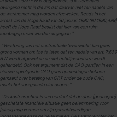
in artikel 7:639 BW is opgenomen, is in Nederland
dwingend recht in die zin dat daarvan niet ten nadele van
de werknemer mag worden afgeweken. Reeds in het
arrest van de Hoge Raad van 26 januari 1990 (NJ 1990,499)
heeft de Hoge Raad beslist dat hier van een ruim
loonbegrip moet worden uitgegaan.”
“Verstoring van het contractuele ‘evenwicht’ kan geen
grond vormen om toe te laten dat ten nadele van art. 7:639
BW wordt afgeweken en niet richtlijn-conform wordt
gehandeld. Ook het argument dat de CAO-partijen in een
nieuwe opvolgende CAO geen opmerkingen hebben
gemaakt over betaling van ORT onder de oude CAO,
maakt het voorgaande niet anders.”
“De kantonrechter is van oordeel dat de door [gedaagde]
geschetste financiële situatie geen belemmering voor
[eiser] mag vormen om zijn gerechtvaardigde
loonaanspraken te gelde te maken. De kantonrechter kan