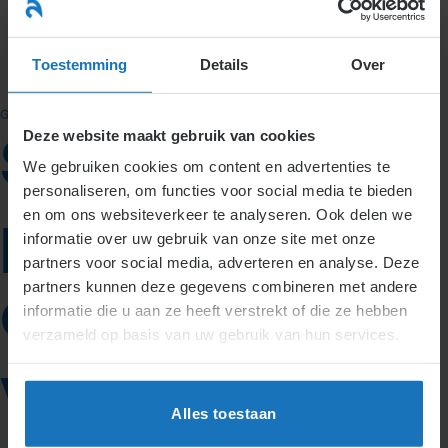
Ga
naar
menu
inhoud
Toestemming
Details
Over
GEEN CATEGORIE
Deze website maakt gebruik van cookies
Staking
We gebruiken cookies om content en advertenties te
personaliseren, om functies voor social media te bieden
personeel KLM
en om ons websiteverkeer te analyseren. Ook delen we
informatie over uw gebruik van onze site met onze
partners voor social media, adverteren en analyse. Deze
door rechter
partners kunnen deze gegevens combineren met andere
informatie die u aan ze heeft verstrekt of die ze hebben
verzameld op basis van uw gebruik van hun services.
verboden
Alles toestaan