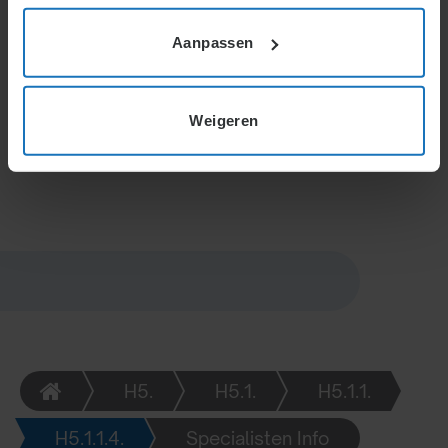
De ondernemingsraad kent een zittingsperiode van
drie jaar, met uitzonderingen. Lidmaatschap eindigt
Aanpassen
door ontslag, vrijwillige terugtreding of uitsluiting
wegens ernstige belemmering van werkzaamheden.
Bij daling onder 50 medewerkers vervalt de OR na
Weigeren
zittingsperiode, tenzij vrijwillig voortgezet. Plaatsen
worden conform reglement opgevuld.
H5.
H5.1.
H5.1.1.
H5.1.1.4.
Specialisten Info