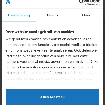
Ga
naar
menu
inhoud
Toestemming
Details
Over
Deze website maakt gebruik van cookies
We gebruiken cookies om content en advertenties te
personaliseren, om functies voor social media te bieden
en om ons websiteverkeer te analyseren. Ook delen we
informatie over uw gebruik van onze site met onze
5.1.1.4. De
partners voor social media, adverteren en analyse. Deze
partners kunnen deze gegevens combineren met andere
zittingsperiode,
informatie die u aan ze heeft verstrekt of die ze hebben
wijziging, einde
verzameld op basis van uw gebruik van hun services.
(lidmaatschap)
ondernemingsraad
Alles toestaan