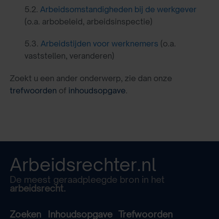
5.2.
Arbeidsomstandigheden bij de werkgever
(o.a. arbobeleid, arbeidsinspectie)
5.3.
Arbeidstijden voor werknemers
(o.a.
vaststellen, veranderen)
Zoekt u een ander onderwerp, zie dan onze
trefwoorden
of
inhoudsopgave
.
Arbeidsrechter.nl
De meest geraadpleegde bron in het
arbeidsrecht.
Zoeken
Inhoudsopgave
Trefwoorden