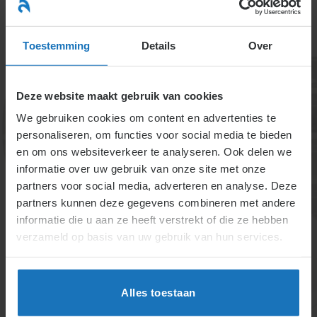
Ga
naar
menu
inhoud
Toestemming
Details
Over
Deze website maakt gebruik van cookies
We gebruiken cookies om content en advertenties te
personaliseren, om functies voor social media te bieden
en om ons websiteverkeer te analyseren. Ook delen we
informatie over uw gebruik van onze site met onze
Opzegging
partners voor social media, adverteren en analyse. Deze
partners kunnen deze gegevens combineren met andere
arbeidsovereenkomst
informatie die u aan ze heeft verstrekt of die ze hebben
zonder toestemming
verzameld op basis van uw gebruik van hun services.
UWV
Alles toestaan
Een arbeidsovereenkomst kan zonder UWV-
toestemming worden beëindigd bij proeftijd, ontslag