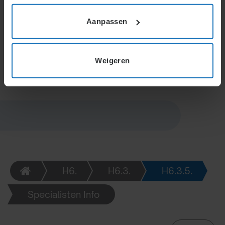
medewerkers door betrokkenheid. Voorwaarde is
open communicatie en wederzijds begrip. Effectieve
Aanpassen
participatie vergt duidelijke afspraken, goede
informatie en erkenning van diverse belangen binnen
de organisatie.
Weigeren
H6.
H6.3.
H6.3.5.
Specialisten Info