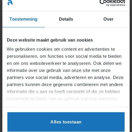
Ga
naar
menu
inhoud
Toestemming
Details
Over
Deze website maakt gebruik van cookies
We gebruiken cookies om content en advertenties te
personaliseren, om functies voor social media te bieden
en om ons websiteverkeer te analyseren. Ook delen we
informatie over uw gebruik van onze site met onze
6.3.5. Werkoverleg en
partners voor social media, adverteren en analyse. Deze
partners kunnen deze gegevens combineren met andere
andere vormen van
informatie die u aan ze heeft verstrekt of die ze hebben
participatie
verzameld op basis van uw gebruik van hun services.
Participatie omvat werkoverleg, ondernemingsraden
en informele input. Het verhoogt de effectiviteit en
Alles toestaan
efficiëntie van organisaties en motiveert