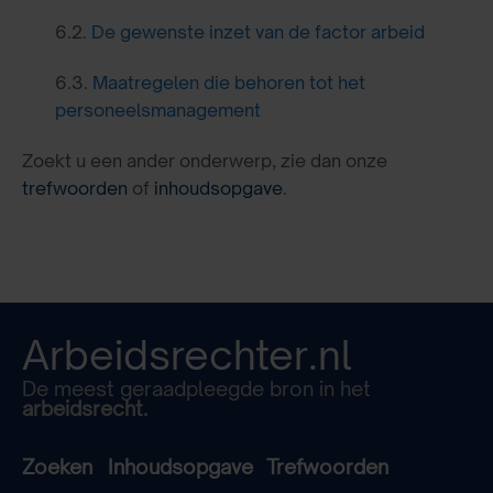
6.2.
De gewenste inzet van de factor arbeid
6.3.
Maatregelen die behoren tot het
personeelsmanagement
Zoekt u een ander onderwerp, zie dan onze
trefwoorden
of
inhoudsopgave
.
Arbeidsrechter.nl
De meest geraadpleegde bron in het
arbeidsrecht.
Zoeken
Inhoudsopgave
Trefwoorden