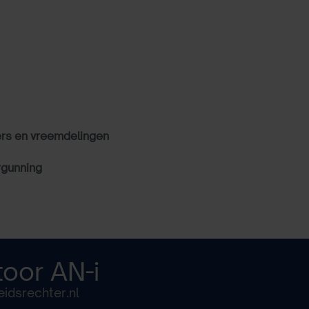
ers en vreemdelingen
rgunning
toor
AN-i
idsrechter.nl