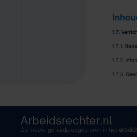
Inho
1.7. Verri
1.7.1.
Nede
1.7.2.
Info
1.7.3.
Gevo
Arbeidsrechter.nl
De meest geraadpleegde bron in het
arbeid