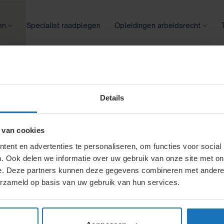
en
Specialist raadplegen
Opleidingen arbeidsrecht
oontransparantie
Ziekte
Meer
Details
en van werk
 van cookies
ent en advertenties te personaliseren, om functies voor social
. Ook delen we informatie over uw gebruik van onze site met on
andse
e. Deze partners kunnen deze gegevens combineren met andere i
erzameld op basis van uw gebruik van hun services.