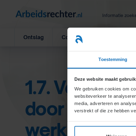
Ga
naar
Informatie zoek
inhoud
Ontslag
Concurrentiebeding
L
Toestemming
1.7. Verricht
Deze website maakt gebruik
We gebruiken cookies om cont
websiteverkeer te analyseren
door buitenl
media, adverteren en analys
verstrekt of die ze hebben v
werknemers