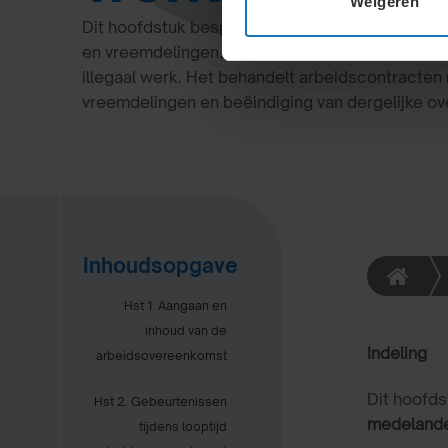
Weigeren
Dit hoofdstuk bespreekt onderscheid tussen N
en vreemdelingen, richtlijnen voor hun tewerkst
illegaal werk. Het behandelt arbeidscontracten
vreemdelingen en beëindiging van dergelijke o
Inhoudsopgave
Hst 1. Aangaan en
inhoud van de
Indeling
arbeidsovereenkomst
Dit hoofds
Hst 2. Gebeurtenissen
medeland
tijdens looptijd