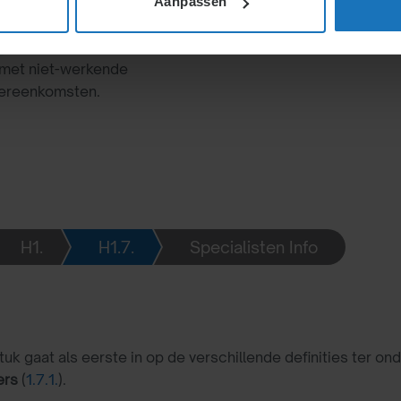
Aanpassen
ederlanders, medelanders
elling en de impact van
 met niet-werkende
vereenkomsten.
H1.
H1.7.
Specialisten Info
tuk gaat als eerste in op de verschillende definities ter o
ers
(
1.7.1.
).