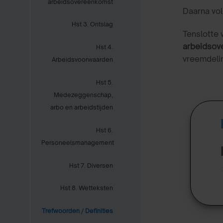
arbeidsovereenkomst
Daarna vol
Hst 3. Ontslag
Tenslotte 
arbeidsov
Hst 4.
vreemdelin
Arbeidsvoorwaarden
Hst 5.
Medezeggenschap,
arbo en arbeidstijden
Hst 6.
Personeelsmanagement
Hst 7. Diversen
Hst 8. Wetteksten
Trefwoorden
/
Definities