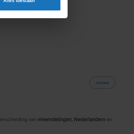
Alles toestaan
Actueel
nderscheiding van
vreemdelingen, Nederlanders
en