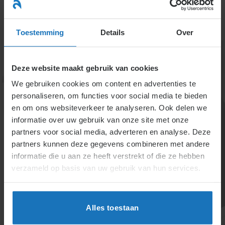
Ga
naar
menu
inhoud
Toestemming
Details
Over
Deze website maakt gebruik van cookies
We gebruiken cookies om content en advertenties te
personaliseren, om functies voor social media te bieden
en om ons websiteverkeer te analyseren. Ook delen we
informatie over uw gebruik van onze site met onze
2.1. Verandering (van de
partners voor social media, adverteren en analyse. Deze
partners kunnen deze gegevens combineren met andere
arbeidsovereenkomst)
informatie die u aan ze heeft verstrekt of die ze hebben
verzameld op basis van uw gebruik van hun services.
Wijzigingen in arbeidsverhoudingen kunnen functies,
werktijden, plaats, en voorwaarden betreffen.
Sommige wijzigingen zijn eenzijdig mogelijk, andere
Alles toestaan
vereisen instemming. Het onderscheid tussen
gewijzigde en nieuwe overeenkomsten is essentieel.