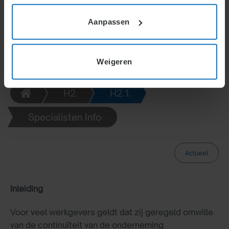
Hoofdstuk 2.1 belicht de juridische en praktische
implicaties voor werkgevers en medewerkers bij
Aanpassen
dergelijke veranderingen.
Weigeren
H2.
H2.1.
Specialisten Info
Actueel
Inleiding
Voor veel werkgevers geldt dat zij geregeld omwille
van de continuïteit van de onderneming