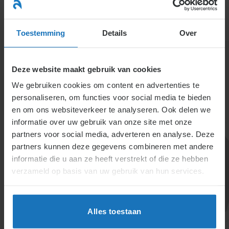
Ga
naar
menu
inhoud
Toestemming
Details
Over
Deze website maakt gebruik van cookies
We gebruiken cookies om content en advertenties te
personaliseren, om functies voor social media te bieden
en om ons websiteverkeer te analyseren. Ook delen we
informatie over uw gebruik van onze site met onze
4.3. Pensioen
partners voor social media, adverteren en analyse. Deze
partners kunnen deze gegevens combineren met andere
Pensioenregelingen variëren van toezeggingen en
informatie die u aan ze heeft verstrekt of die ze hebben
fondsen. Thema’s zijn onder meer wisseling van
verzameld op basis van uw gebruik van hun services.
werkgever, scheiding, arbeidsongeschiktheid,
overlijden, of overnames.
Alles toestaan