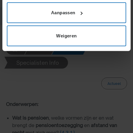
Aanpassen
Weigeren
H4.
H4.3.
Specialisten Info
Actueel
Onderwerpen:
Wat is pensioen
, welke vormen zijn er en wat
brengt de
pensioentoezegging
en
afstand van
recht
met zich mee?
(4.3.1.)
.