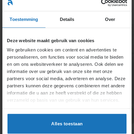
Ga
naar
menu
inhoud
Toestemming
Details
Over
Deze website maakt gebruik van cookies
We gebruiken cookies om content en advertenties te
personaliseren, om functies voor social media te bieden
en om ons websiteverkeer te analyseren. Ook delen we
informatie over uw gebruik van onze site met onze
5.1.4.
partners voor social media, adverteren en analyse. Deze
partners kunnen deze gegevens combineren met andere
(overleg)vergaderingen
informatie die u aan ze heeft verstrekt of die ze hebben
verzameld op basis van uw gebruik van hun services.
De ondernemingsraad vergadert intern en in
overlegvergaderingen met de ondernemer. In
aandeelhoudersvergaderingen heeft de raad
Alles toestaan
spreekrecht over cruciale besluiten, maar kan dit niet
afdwingen.