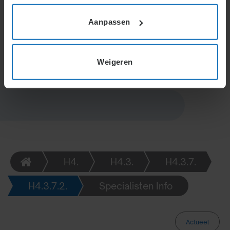
uitbetaling aan de ex-partner. Voor samenwonenden
zonder registratie geldt geen pensioenverdeling,
Aanpassen
tenzij zij speciale afspraken maken en de
pensioenuitvoerder hiermee instemt.
Weigeren
H4.
H4.3.
H4.3.7.
H4.3.7.2.
Specialisten Info
Actueel