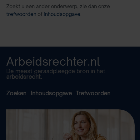
Zoekt u een ander onderwerp, zie dan onze
trefwoorden
of
inhoudsopgave
.
Arbeidsrechter.nl
De meest geraadpleegde bron in het
arbeidsrecht.
Zoeken
Inhoudsopgave
Trefwoorden