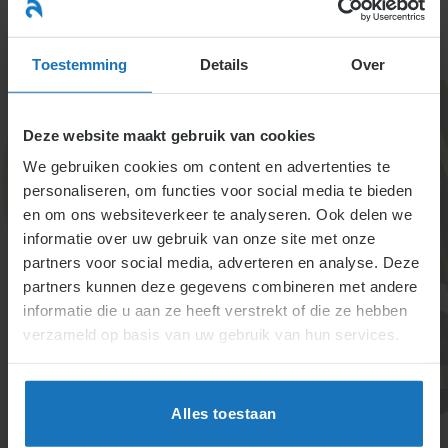
Ga
naar
menu
inhoud
Toestemming
Details
Over
Deze website maakt gebruik van cookies
We gebruiken cookies om content en advertenties te
personaliseren, om functies voor social media te bieden
en om ons websiteverkeer te analyseren. Ook delen we
informatie over uw gebruik van onze site met onze
4.3.7.2.
partners voor social media, adverteren en analyse. Deze
partners kunnen deze gegevens combineren met andere
Pensioenrechten en
informatie die u aan ze heeft verstrekt of die ze hebben
scheiding
verzameld op basis van uw gebruik van hun services.
Bij scheiding wordt het ouderdomspensioen
doorgaans verdeeld via een meldingsformulier.
Alles toestaan
Zonder tijdige melding vervalt rechtstreekse