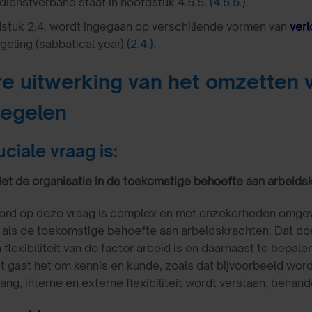
 dienstverband staat in hoofdstuk 4.5.5.
(4.5.5.)
.
dstuk 2.4. wordt ingegaan op verschillende vormen van
verl
egeling (sabbatical year)
(2.4.)
.
e uitwerking van het omzetten v
egelen
ciale vraag is:
et de organisatie in de toekomstige behoefte aan arbeids
rd op deze vraag is complex en met onzekerheden omgeven
 als de toekomstige behoefte aan arbeidskrachten. Dat doet
flexibiliteit van de factor arbeid is en daarnaast te bepale
eit gaat het om kennis en kunde, zoals dat bijvoorbeeld word
ng, interne en externe flexibiliteit wordt verstaan, behand