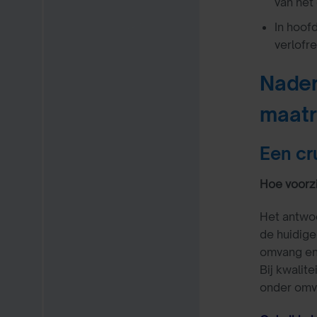
van het
In hoof
verlofr
Nader
maatr
Een cru
Hoe voorzi
Het antwoo
de huidige
omvang en 
Bij kwalit
onder omva