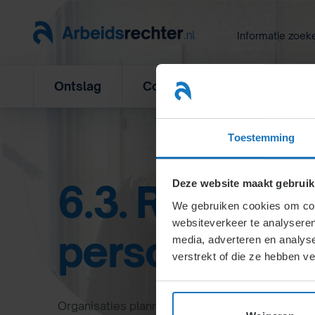
Ga
naar
Informatie zoek
inhoud
Ontslag
Concurrentiebeding
L
Toestemming
6.3. Realisati
Deze website maakt gebruik
We gebruiken cookies om cont
websiteverkeer te analyseren
personeelsbe
media, adverteren en analys
verstrekt of die ze hebben v
Organisaties plannen personeelsbeleid met inte