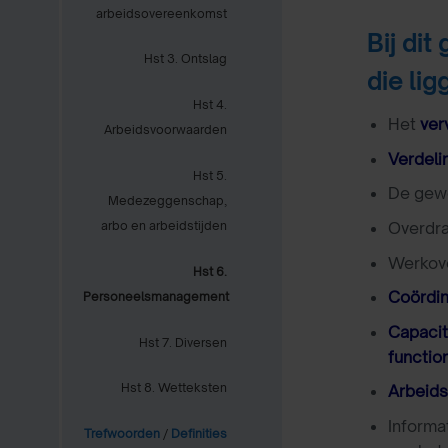
arbeidsovereenkomst
Bij di
Hst 3. Ontslag
die lig
Hst 4.
Het
ver
Arbeidsvoorwaarden
Verdeli
Hst 5.
De gew
Medezeggenschap,
Overdra
arbo en arbeidstijden
Werkove
Hst 6.
Coördin
Personeelsmanagement
Capacit
Hst 7. Diversen
functio
Hst 8. Wetteksten
Arbeid
Informa
Trefwoorden
/
Definities