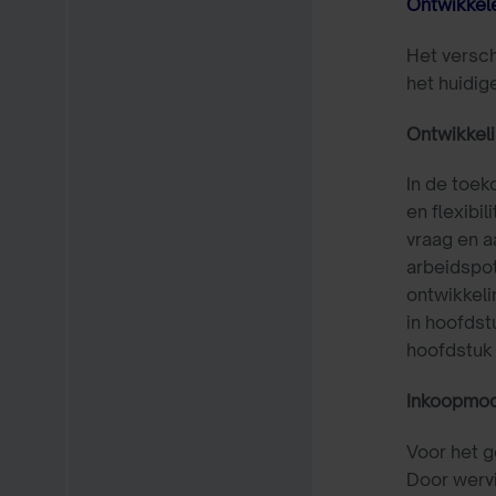
Ontwikkel
Het versch
het huidig
Ontwikkel
In de toek
en flexibi
vraag en a
arbeidspot
ontwikkeli
in hoofdst
hoofdstuk
Inkoopmod
Voor het g
Door wervi