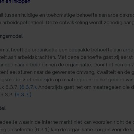
en en inkopen
il tussen huidige en toekomstige behoefte aan arbeidskra
e arbeidspotentieel. Deze ontwikkeling wordt zonodig aang
ingsmodel
omst heeft de organisatie een bepaalde behoefte aan arbei
liteit aan arbeidskrachten. Met deze behoefte gaat zij eers
anbod naar arbeid binnen de organisatie. Door het nemen v
entieel sturen naar de gewenste omvang, kwaliteit en de ge
ngsmodel ziet enerzijds op maatregelen op het gebied van
uk 6.3.7.
(6.3.7.)
. Anderzijds gaat het om maatregelen die de
 6.3.3.
(6.3.3.)
.
el
edeelte waarin de interne markt niet kan voorzien richt de
ng en selectie (6.3.1.) kan de organisatie zorgen voor de ve