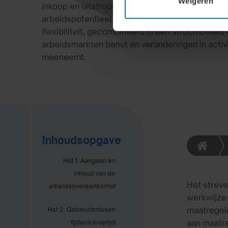
Weigeren
inkoop en uitstroombeheer om toekomstige be
arbeidspotentieel te dekken. Dit beleid richt zi
flexibiliteit, gecombineerd in een stroombeleid 
arbeidsmarkten benut en veranderingen in activ
meeneemt.
Inhoudsopgave
Inleiding e
Hst 1. Aangaan en
inhoud van de
Het streve
arbeidsovereenkomst
werkwijze 
maatregele
Hst 2. Gebeurtenissen
aan maatre
tijdens looptijd