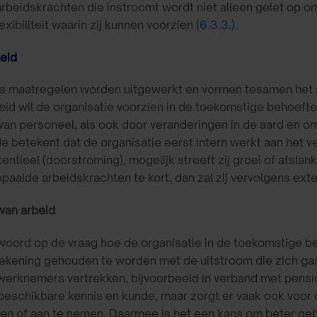
rbeidskrachten die instroomt wordt niet alleen gelet op om
exibiliteit waarin zij kunnen voorzien
(6.3.3.)
.
eid
e maatregelen worden uitgewerkt en vormen tesamen het s
id wil de organisatie voorzien in de toekomstige behoefte
van personeel, als ook door veranderingen in de aard en om
 betekent dat de organisatie eerst intern werkt aan het vera
entieel (doorstroming), mogelijk streeft zij groei of afslan
epaalde arbeidskrachten te kort, dan zal zij vervolgens ex
van arbeid
twoord op de vraag hoe de organisatie in de toekomstige be
 rekening gehouden te worden met de uitstroom die zich ga
erknemers vertrekken, bijvoorbeeld in verband met pensio
eschikbare kennis en kunde, maar zorgt er vaak ook voor d
n of aan te nemen. Daarmee is het een kans om beter geb