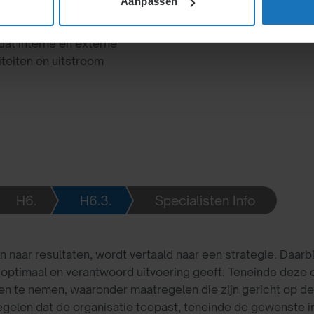
Aanpassen
hoeften aan
ch op kwaliteit, omvang en
dat interne en externe
iteiten en uitstroom
H6.
H6.3.
Specialisten Info
n indeling
n naar resultaten, wordt vertaald naar een strategie. Daar
optimaal en verantwoord uitvoering geeft. Teneinde deze o
n te nemen, waaronder maatregelen die zijn gericht op de 
gelen dat de organisatie toepast, teneinde de gewenste inz