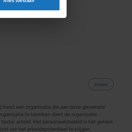
Alles toestaan
Actueel
bij hoort een organisatie die aan deze gewenste
rganisatie te bereiken dient de organisatie
factor arbeid. Het personeelsbeleid is het geheel
et van het arbeidspotentieel te krijgen.