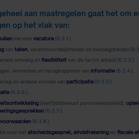
t geheel aan maatregelen gaat het om
gen op het vlak van:
vullen
van een
vacature
(6.3.1.)
ng
van
taken
, verantwoordelijkheden en bevoegdheden
(6.3
enste omvang en
flexibiliteit
van de factor arbeid
(6.3.3.)
.
gen, verwerken en terugkoppelen van
informatie
(6.3.4.)
.
rleg en andere vormen van
participatie
(6.3.5.)
.
atie
(6.3.6.)
.
eitsontwikkeling
(leeftijdsbewust personeelsbeleid),
oplei
neringsgesprekken
(6.3.7.)
.
svoorwaarden
(6.3.8.)
.
tie over het
afscheidsgesprek, eindafrekening
en
fiscale 