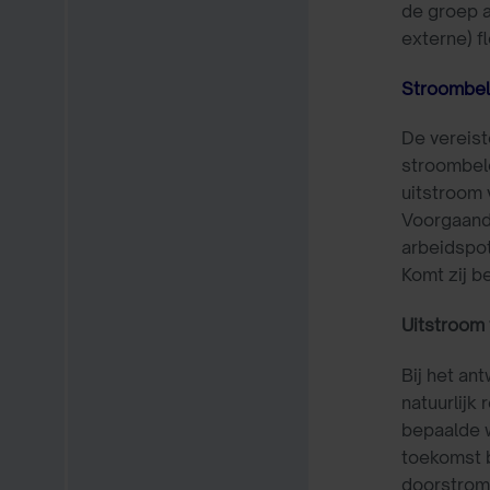
de groep a
externe) fl
Stroombel
De vereist
stroombele
uitstroom 
Voorgaande
arbeidspot
Komt zij b
Uitstroom 
Bij het an
natuurlijk
bepaalde w
toekomst b
doorstrome