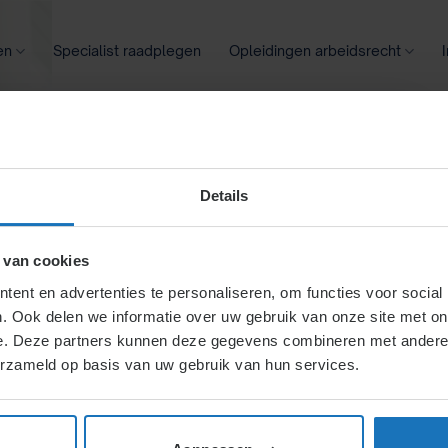
en
Specialist raadplegen
Opleidingen arbeidsrecht
oontransparantie
Ziekte
Meer
Details
ale relaties
 van cookies
ent en advertenties te personaliseren, om functies voor social
. Ook delen we informatie over uw gebruik van onze site met on
ngsverbanden)
e. Deze partners kunnen deze gegevens combineren met andere i
erzameld op basis van uw gebruik van hun services.
 tussen afdelingen, via
 projecten worden