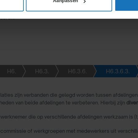
Aanpassen
een projectmanager,
ngen samenwerken om
iseren.
H6.
H6.3.
H6.3.6.
H6.3.6.3.
elaties zijn verbanden die gelegd worden tussen afdelinge
den van beide afdelingen te verbeteren. Hierbij zijn
dive
 werknemer die op verschillende afdelingen werkzaam is (
commissie of werkgroepen met medewerkers uit verschill