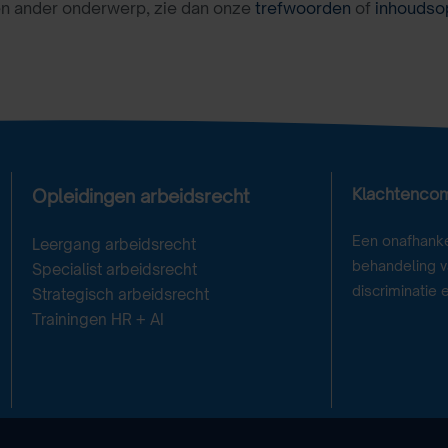
en ander onderwerp, zie dan onze
trefwoorden
of
inhoudso
Klachtenco
Opleidingen arbeidsrecht
Een onafhanke
Leergang arbeidsrecht
behandeling va
Specialist arbeidsrecht
discriminatie 
Strategisch arbeidsrecht
Trainingen HR + AI