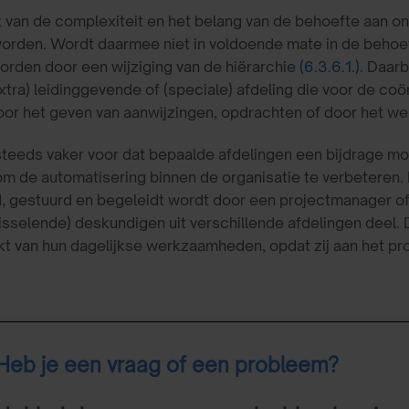
k van de complexiteit en het belang van de behoefte aan on
rden. Wordt daarmee niet in voldoende mate in de behoeft
rden door een wijziging van de hiërarchie
(6.3.6.1.)
. Daarb
xtra) leidinggevende of (speciale) afdeling die voor de co
oor het geven van aanwijzingen, opdrachten of door het wer
teeds vaker voor dat bepaalde afdelingen een bijdrage mo
m de automatisering binnen de organisatie te verbeteren. 
, gestuurd en begeleidt wordt door een projectmanager of
isselende) deskundigen uit verschillende afdelingen deel
kt van hun dagelijkse werkzaamheden, opdat zij aan het p
Heb je een vraag of een probleem?