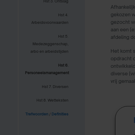
Hst 3. Ontslag
Afhankelij
gekozen wo
Hst 4.
gezocht wo
Arbeidsvoorwaarden
aan een (e
afdeling d
Hst 5.
Medezeggenschap,
Het komt s
arbo en arbeidstijden
opdracht o
ontwikkeld
Hst 6.
diverse (w
Personeelsmanagement
vrij gemaa
Hst 7. Diversen
Hst 8. Wetteksten
Trefwoorden
/
Definities