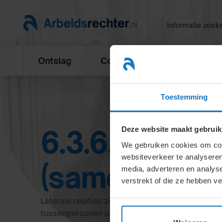
Ga
naar
Informatie zoek
inhoud
Ontslag
Concurrentiebeding
L
Toestemming
6.3.6.3. Later
Deze website maakt gebruik
We gebruiken cookies om cont
websiteverkeer te analyseren
(samenwerki
media, adverteren en analys
verstrekt of die ze hebben v
Laterale relaties zorgen voor betere afstemming
tussenpersonen of werkgroepen. Bij complexe