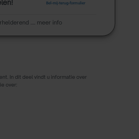
elen!
rhelderend .... meer info
 In dit deel vindt u informatie over
e over: