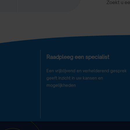
Zoekt u e
Raadpleeg een specialist
Een vrijblijvend en verhelderend gesprek
geeft inzicht in uw kansen en
mogelijkheden