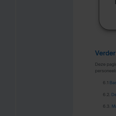
Verder
Deze pagin
personeels
6.1
Ba
6.2.
De
6.3.
Ma