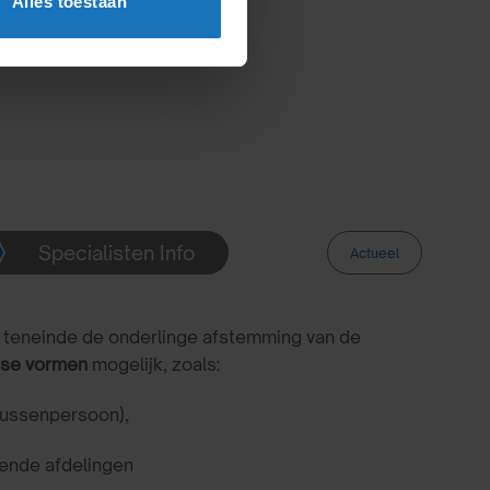
Alles toestaan
Specialisten Info
Actueel
n teneinde de onderlinge afstemming van de
rse
vormen
mogelijk, zoals:
tussenpersoon),
ende afdelingen