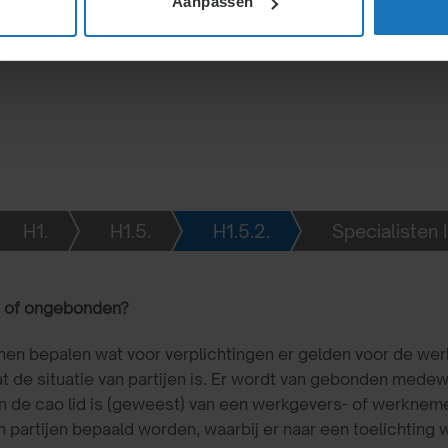
Aanpassen
-clausule of AVV, geldt
ten en plichten tussen
H1.
H1.5.
H1.5.2.
Specialisten 
 of ongebonden?
nen bepalen wat voor verplichtingen er gelden voor de we
 de situatie van partijen is. Er wordt van gebonden mede
n de cao lid is (geweest) van een werkgevers- of werknem
an partijen bepaald worden, waarbij er naar een toelichting