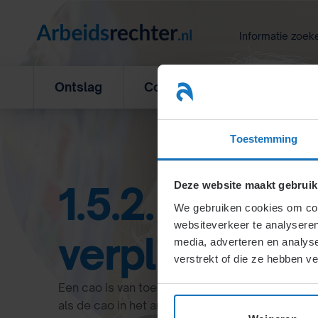
Ga
naar
Informatie zoek
inhoud
Ontslag
Concurrentiebeding
L
Toestemming
1.5.2. Handlei
Deze website maakt gebruik
We gebruiken cookies om cont
websiteverkeer te analyseren
verplichtinge
media, adverteren en analys
verstrekt of die ze hebben v
Een cao is van toepassing bij gebonden partijen 
als de cao in het arbeidscontract staat of door