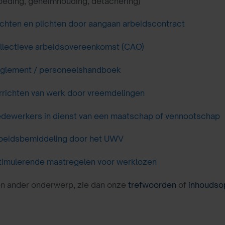
eding, geheimhouding, detachering)
chten en plichten door aangaan arbeidscontract
llectieve arbeidsovereenkomst (CAO)
glement / personeelshandboek
rrichten van werk door vreemdelingen
dewerkers in dienst van een maatschap of vennootschap
beidsbemiddeling door het UWV
timulerende maatregelen voor werklozen
en ander onderwerp, zie dan onze
trefwoorden
of
inhoudso