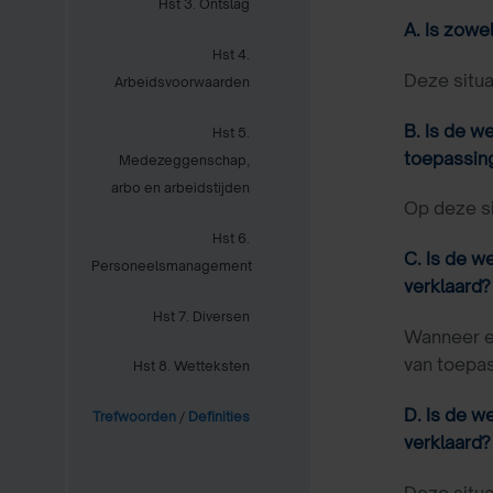
Hst 3. Ontslag
A. Is zowe
Hst 4.
Deze situa
Arbeidsvoorwaarden
B. Is de w
Hst 5.
toepassing
Medezeggenschap,
arbo en arbeidstijden
Op deze si
Hst 6.
C. Is de w
Personeelsmanagement
verklaard?
Hst 7. Diversen
Wanneer ee
van toepa
Hst 8. Wetteksten
D. Is de w
Trefwoorden
/
Definities
verklaard?
Deze situa