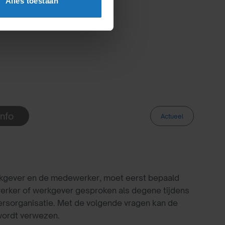
Alles toestaan
Info
Actueel
rkgever en de medewerker, moet eerst bepaald
werker of werkgever gesproken als degene tijdens
ersorganisatie. Met de volgende vragen kan de
 wordt verwezen.