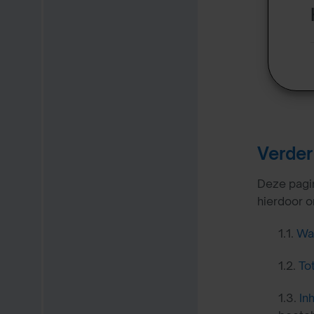
Verder
Deze pagin
hierdoor on
1.1.
Wat
1.2.
To
1.3.
In