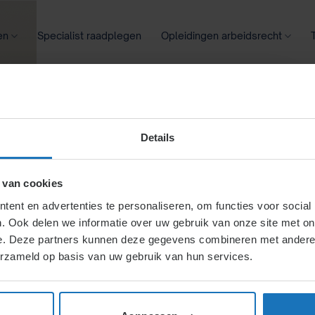
en
Specialist raadplegen
Opleidingen arbeidsrecht
oontransparantie
Ziekte
Meer
Details
ding:
 van cookies
ent en advertenties te personaliseren, om functies voor social
. Ook delen we informatie over uw gebruik van onze site met on
n uit de CAO
e. Deze partners kunnen deze gegevens combineren met andere i
erzameld op basis van uw gebruik van hun services.
(lid van een organisatie),
 algemeen