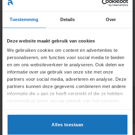
Ga
naar
menu
inhoud
Toestemming
Details
Over
Deze website maakt gebruik van cookies
We gebruiken cookies om content en advertenties te
personaliseren, om functies voor social media te bieden
en om ons websiteverkeer te analyseren. Ook delen we
informatie over uw gebruik van onze site met onze
2.6.1. Verschillende
partners voor social media, adverteren en analyse. Deze
partners kunnen deze gegevens combineren met andere
vormen van
informatie die u aan ze heeft verstrekt of die ze hebben
discriminatie
verzameld op basis van uw gebruik van hun services.
Onderscheid op grond van ras, geslacht, leeftijd of
Alles toestaan
handicap is verboden, tenzij objectief