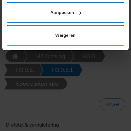
staan beschreven in de specifieke hoofdstukken.
Aanpassen
Weigeren
H3 Ontslag
H3.0.
H3.0.5.
H3.0.5.1.
Specialisten Info
Actueel
Diefstal & verduistering