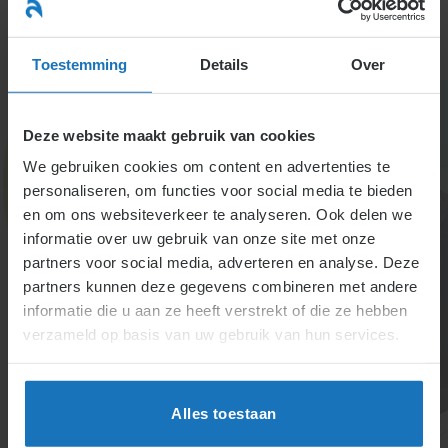
Ga
naar
menu
inhoud
Toestemming
Details
Over
Deze website maakt gebruik van cookies
We gebruiken cookies om content en advertenties te
personaliseren, om functies voor social media te bieden
en om ons websiteverkeer te analyseren. Ook delen we
informatie over uw gebruik van onze site met onze
Diefstal &
partners voor social media, adverteren en analyse. Deze
partners kunnen deze gegevens combineren met andere
Verduistering
informatie die u aan ze heeft verstrekt of die ze hebben
verzameld op basis van uw gebruik van hun services.
Diefstal of verduistering door een werknemer kan
ontslag op staande voet of ontbinding via de
kantonrechter rechtvaardigen. Werkgevers kunnen
Alles toestaan
diefstal preventief aanpakken en leren van
praktijkvoorbeelden. Verdere details en stappen