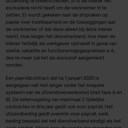
uitzending te onderscheiden, is of de inlener het
exclusieve recht heeft om de werknemer in te
zetten. Er wordt gekeken naar de afspraken op
papier over inzetbaarheid en de toezeggingen aan
de werknemer of dat deze alleen bij deze inlener
werkt. Hoe langer het dienstverband, hoe meer de
inlener feitelijk als werkgever optreedt in geval van
ziekte, vakantie en functioneringsgesprekken e.d.,
des te meer zal het als exclusief aangemerkt
worden.
Een payrollcontract dat na 1 januari 2020 is
aangegaan valt niet langer onder het soepele
systeem van de uitzendovereenkomst (met fase A en
B). De ketenregeling van maximaal 3 tijdelijke
contracten in drie jaar geldt ook voor payroll. Het
uitzendbeding geldt evenmin voor payroll, welk
beding bepaald dat het dienstverband eindigt als het
werk eindigt. Alleen over de eerste zes maanden kan