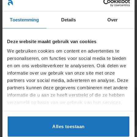
Ga
naar
menu
inhoud
Toestemming
Details
Over
Deze website maakt gebruik van cookies
We gebruiken cookies om content en advertenties te
personaliseren, om functies voor social media te bieden
en om ons websiteverkeer te analyseren. Ook delen we
informatie over uw gebruik van onze site met onze
6.3.3.6. Zelfstandige,
partners voor social media, adverteren en analyse. Deze
partners kunnen deze gegevens combineren met andere
thuiswerkers,
informatie die u aan ze heeft verstrekt of die ze hebben
seizoenarbeiders,
verzameld op basis van uw gebruik van hun services.
detachering en
contracting
Alles toestaan