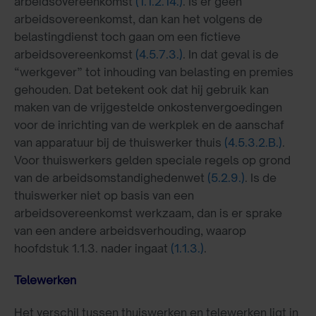
arbeidsovereenkomst
(1.1.2.14.)
. Is er geen
arbeidsovereenkomst, dan kan het volgens de
belastingdienst toch gaan om een fictieve
arbeidsovereenkomst
(4.5.7.3.)
. In dat geval is de
“werkgever” tot inhouding van belasting en premies
gehouden. Dat betekent ook dat hij gebruik kan
maken van de vrijgestelde onkostenvergoedingen
voor de inrichting van de werkplek en de aanschaf
van apparatuur bij de thuiswerker thuis
(4.5.3.2.B.)
.
Voor thuiswerkers gelden speciale regels op grond
van de arbeidsomstandighedenwet
(5.2.9.)
. Is de
thuiswerker niet op basis van een
arbeidsovereenkomst werkzaam, dan is er sprake
van een andere arbeidsverhouding, waarop
hoofdstuk 1.1.3. nader ingaat
(1.1.3.)
.
Telewerken
Het verschil tussen thuiswerken en telewerken ligt in