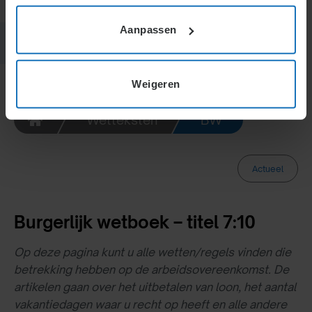
Aanpassen
Weigeren
Wetteksten
BW
Actueel
Burgerlijk wetboek – titel 7:10
Op deze pagina kunt u alle wetten/regels vinden die
betrekking hebben op de arbeidsovereenkomst. De
artikelen gaan over het uitbetalen van loon, het aantal
vakantiedagen waar u recht op heeft en alle andere