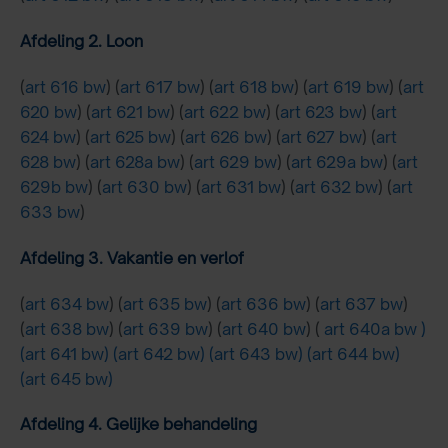
Afdeling 2. Loon
(
art 616 bw
) (
art 617 bw
) (
art 618 bw
) (
art 619 bw
) (
art
620 bw
) (
art 621 bw
) (
art 622 bw
) (
art 623 bw
) (
art
624 bw
) (
art 625 bw
) (
art 626 bw
) (
art 627 bw
) (
art
628 bw
) (
art 628a bw
) (
art 629 bw
) (
art 629a bw
) (
art
629b bw
) (
art 630 bw
) (
art 631 bw
) (
art 632 bw
) (
art
633 bw
)
Afdeling 3. Vakantie en verlof
(
art 634 bw
) (
art 635 bw
) (
art 636 bw
) (
art 637 bw
)
(
art 638 bw
) (
art 639 bw
) (
art 640 bw
) (
art 640a bw )
(
art 641 bw
) (
art 642 bw
) (
art 643 bw
) (
art 644 bw
)
(
art 645 bw
)
Afdeling 4. Gelijke behandeling