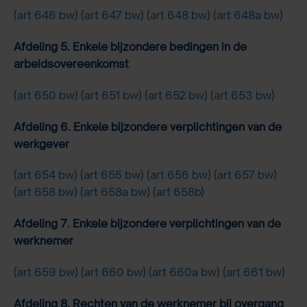
(
art 646 bw
) (
art 647 bw
) (
art 648 bw
) (
art 648a bw
)
Afdeling 5. Enkele bijzondere bedingen in de
arbeidsovereenkomst
(
art 650 bw
) (
art 651 bw
) (
art 652 bw
) (
art 653 bw
)
Afdeling 6. Enkele bijzondere verplichtingen van de
werkgever
(
art 654 bw
) (
art 655 bw
) (
art 656 bw
) (
art 657 bw
)
(
art 658 bw
) (
art 658a bw
) (
art 658b
)
Afdeling 7. Enkele bijzondere verplichtingen van de
werknemer
(
art 659 bw
) (
art 660 bw
)
(art 660a bw
) (
art 661 bw
)
Afdeling 8. Rechten van de werknemer bij overgang