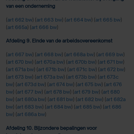
van een onderneming
(
art 662 bw
) (
art 663 bw
) (
art 664 bw
) (
art 665 bw
)
(
art 665a
) (
art 666 bw
)
Afdeling 9. Einde van de arbeidsovereenkomst
(
art 667 bw
) (
art 668 bw
) (
art 668a bw
) (
art 669 bw
)
(
art 670 bw
) (
art 670a bw
) (
art 670b bw
) (
art 671 bw
)
(
art 671a bw
) (
art 671b bw
) (
art 671c bw
) (
art 672 bw
)
(
art 673 bw
) (
art 673a bw
) (
art 673b bw
) (
art 673c
bw
) (
art 673d bw
) (
art 674 bw
) (
art 675 bw
) (
art 676
bw
) (
art 677 bw
) (
art 678 bw
) (
art 679 bw
) (
art 680
bw
) (
art 680a bw
) (
art 681 bw
) (
art 682 bw
) (
art 682a
bw
) (
art 683 bw
) (
art 684 bw
) (
art 685 bw
) (
art 686
bw
) (
art 686a bw
)
Afdeling 10. Bijzondere bepalingen voor