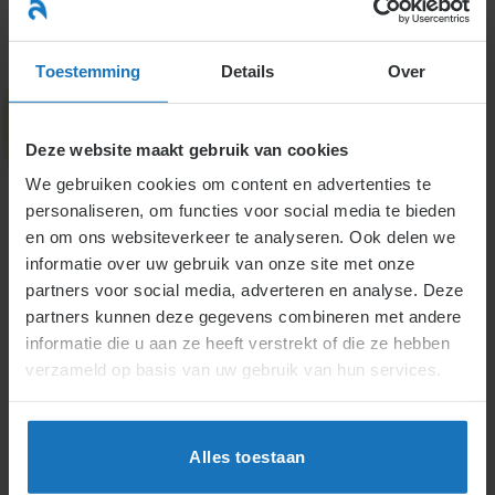
Ga
naar
menu
inhoud
Toestemming
Details
Over
Deze website maakt gebruik van cookies
BW – Burgerlijk Wetboek,
We gebruiken cookies om content en advertenties te
personaliseren, om functies voor social media te bieden
titel 7:10
en om ons websiteverkeer te analyseren. Ook delen we
informatie over uw gebruik van onze site met onze
Arbeidsovereenkomst
partners voor social media, adverteren en analyse. Deze
partners kunnen deze gegevens combineren met andere
Home
informatie die u aan ze heeft verstrekt of die ze hebben
Burgerlijk Wetboek, titel 7.10; Arbeidsovereenkomst
verzameld op basis van uw gebruik van hun services.
(BW)
Alles toestaan