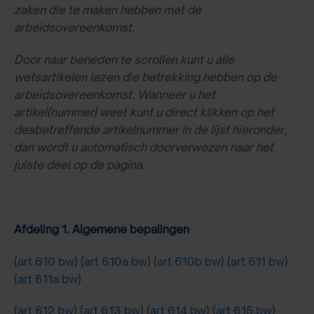
zaken die te maken hebben met de
arbeidsovereenkomst.
Door naar beneden te scrollen kunt u alle
wetsartikelen lezen die betrekking hebben op de
arbeidsovereenkomst. Wanneer u het
artikel(nummer) weet kunt u direct klikken op het
desbetreffende artikelnummer in de lijst hieronder,
dan wordt u automatisch doorverwezen naar het
juiste deel op de pagina.
Afdeling 1. Algemene bepalingen
(
art 610 bw
) (
art 610a bw
) (
art 610b bw
) (
art 611 bw
)
(
art 611a bw
)
(
art 612 bw
) (
art 613 bw
) (
art 614 bw
) (
art 615 bw
)