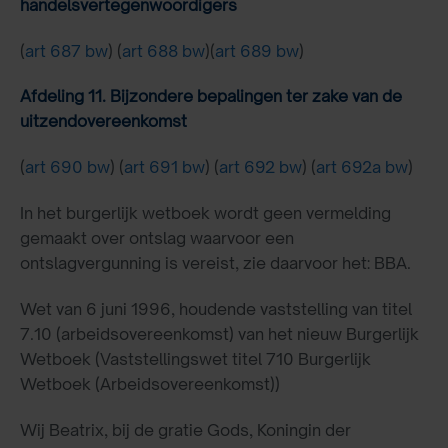
handelsvertegenwoordigers
(
art 687 bw
) (
art 688 bw
)(
art 689 bw
)
Afdeling 11. Bijzondere bepalingen ter zake van de
uitzendovereenkomst
(
art 690 bw
) (
art 691 bw
) (
art 692 bw
) (
art 692a bw
)
In het burgerlijk wetboek wordt geen vermelding
gemaakt over ontslag waarvoor een
ontslagvergunning is vereist, zie daarvoor het: BBA.
Wet van 6 juni 1996, houdende vaststelling van titel
7.10 (arbeidsovereenkomst) van het nieuw Burgerlijk
Wetboek (Vaststellingswet titel 710 Burgerlijk
Wetboek (Arbeidsovereenkomst))
Wij Beatrix, bij de gratie Gods, Koningin der