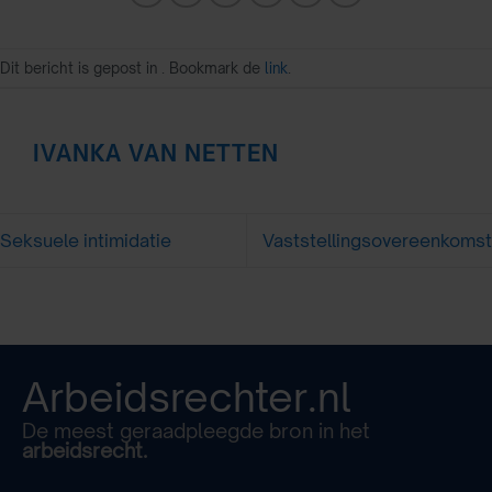
Dit bericht is gepost in . Bookmark de
link
.
IVANKA VAN NETTEN
Seksuele intimidatie
Vaststellingsovereenkomst
Arbeidsrechter.nl
De meest geraadpleegde bron in het
arbeidsrecht.