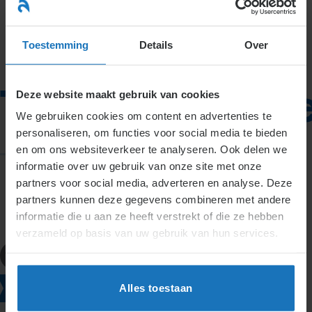
Ga
naar
menu
inhoud
Toestemming
Details
Over
Transitievergo
Deze website maakt gebruik van cookies
We gebruiken cookies om content en advertenties te
personaliseren, om functies voor social media te bieden
en om ons websiteverkeer te analyseren. Ook delen we
informatie over uw gebruik van onze site met onze
partners voor social media, adverteren en analyse. Deze
partners kunnen deze gegevens combineren met andere
informatie die u aan ze heeft verstrekt of die ze hebben
verzameld op basis van uw gebruik van hun services.
Definities
Transitievergoeding
Alles toestaan