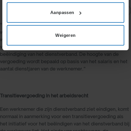
Actueel
Aanpassen
Definitie:
“Een financiële vergoeding die de werkgever aan de
werknemer betaalt, wanneer het dienstverband van een
Weigeren
werknemer, wordt opgezegd of ontbonden. De wettelijke
vergoeding compenseert de negatieve gevolgen van de
beëindiging van het dienstverband. De hoogte van de
vergoeding wordt bepaald op basis van het salaris en het
aantal dienstjaren van de werknemer.”
Transitievergoeding in het arbeidsrecht
Een werknemer die zijn dienstverband ziet eindigen, komt
normaal in aanmerking voor een transitievergoeding als
het initiatief voor het beëindigen van het dienstverband bij
de werkgever ligt. Het einde van rechtswege, de