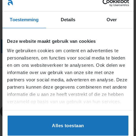
Ga
naar
menu
inhoud
Toestemming
Details
Over
Ketenregeling
Deze website maakt gebruik van cookies
We gebruiken cookies om content en advertenties te
personaliseren, om functies voor social media te bieden
en om ons websiteverkeer te analyseren. Ook delen we
informatie over uw gebruik van onze site met onze
partners voor social media, adverteren en analyse. Deze
partners kunnen deze gegevens combineren met andere
informatie die u aan ze heeft verstrekt of die ze hebben
verzameld op basis van uw gebruik van hun services.
Definities
Ketenregeling
Alles toestaan
Actueel