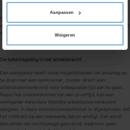
Definitie:
“De wettelijke regeling waarin wordt bepaald hoeveel
Aanpassen
tijdelijke arbeidsovereenkomst een werkgever mag
aangaan met een werknemer, waarna er een contract voor
onbepaalde tijd ontstaat.”
Weigeren
De ketenregeling in het arbeidsrecht
Een werkgever heeft twee mogelijkheden om ervaring op
te doen met een werknemer, zonder direct een
arbeidsovereenkomst voor onbepaalde tijd aan te gaan.
Naast het overeenkomen van een proeftijd, kan een
werkgever meerdere tijdelijke arbeidsovereenkomst
aangaan. In deze arbeidsovereenkomst is afgesproken dat
het contract op een bepaalde datum eindigt. Dat wordt
een einde van rechtswege genoemd, waarvoor geen