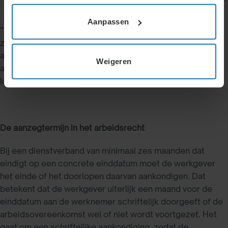
Definitie
Aanpassen
“Vóór deze termijn dient een werkgever schriftelijk aan
zijn werknemer bekend te maken of zijn tijdelijke
arbeidsovereenkomst niet of juist wel wordt verlengd. De
Weigeren
aanzegtermijn voorkomt dat de werknemer pas in de
laatste week van zijn contract duidelijkheid krijgt.”
De aanzegtermijn in het arbeidsrecht
Bij een dienstverband van minimaal zes maanden dat
eindigt op een concrete einddatum moet de werkgever
het einde of het doorlopen daarvan aankondigen. Dat
betekent dat de werkgever uiterlijk een maand voor de
einddatum aan de werknemer schriftelijk doorgeeft of de
arbeidsovereenkomst wel of niet wordt voortgezet. Het
gaat om een schriftelijke aankondiging, zodat de