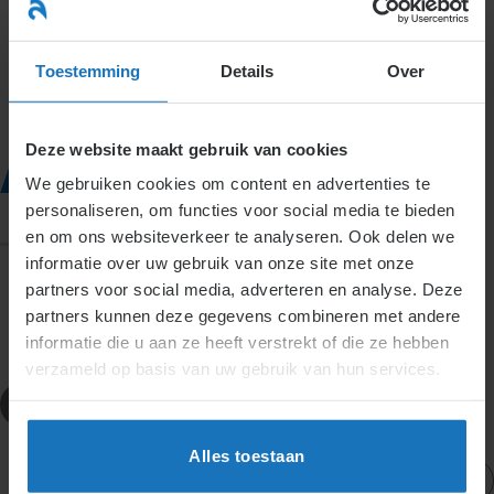
Ga
naar
menu
inhoud
Toestemming
Details
Over
Aanzegtermijn
Deze website maakt gebruik van cookies
We gebruiken cookies om content en advertenties te
personaliseren, om functies voor social media te bieden
en om ons websiteverkeer te analyseren. Ook delen we
informatie over uw gebruik van onze site met onze
partners voor social media, adverteren en analyse. Deze
partners kunnen deze gegevens combineren met andere
informatie die u aan ze heeft verstrekt of die ze hebben
verzameld op basis van uw gebruik van hun services.
Definities
Aanzegtermijn
Alles toestaan
Actueel