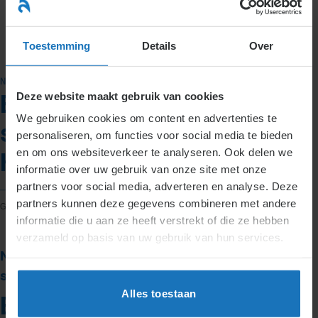
Ga
naar
menu
inhoud
Toestemming
Details
Over
NIEUWS
Deze website maakt gebruik van cookies
Eindelijk een einde aan de
We gebruiken cookies om content en advertenties te
stakingsdreiging bij KLM.
personaliseren, om functies voor social media te bieden
en om ons websiteverkeer te analyseren. Ook delen we
Het akkoord is er!
informatie over uw gebruik van onze site met onze
partners voor social media, adverteren en analyse. Deze
partners kunnen deze gegevens combineren met andere
GEPLAATST OP
8 SEPTEMBER 2016
DOOR
IVANKA VAN NETTEN
informatie die u aan ze heeft verstrekt of die ze hebben
verzameld op basis van uw gebruik van hun services.
Nieuws over arbeidsrecht | Datum: 8
september 2016 | Auteur: Ivanka van Netten
Alles toestaan
Eindelijk een einde aan de