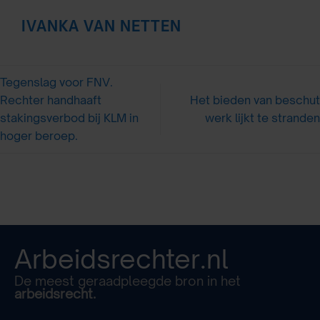
IVANKA VAN NETTEN
Tegenslag voor FNV.
Rechter handhaaft
Het bieden van beschut
stakingsverbod bij KLM in
werk lijkt te stranden
hoger beroep.
Arbeidsrechter.nl
De meest geraadpleegde bron in het
arbeidsrecht.