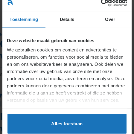
Ga
naar
menu
inhoud
Toestemming
Details
Over
NIEUWS
Deze website maakt gebruik van cookies
Overname van een
We gebruiken cookies om content en advertenties te
vreemde eend in de bijt
personaliseren, om functies voor social media te bieden
en om ons websiteverkeer te analyseren. Ook delen we
informatie over uw gebruik van onze site met onze
GEPLAATST OP
27 JULI 2016
DOOR
IVANKA VAN NETTEN
partners voor social media, adverteren en analyse. Deze
partners kunnen deze gegevens combineren met andere
informatie die u aan ze heeft verstrekt of die ze hebben
Nieuws over arbeidsrecht | Datum: 28 juli 2016
verzameld op basis van uw gebruik van hun services.
| Auteur: Ivanka van Netten
Mercedes-Benz neemt een
Alles toestaan
vreemde eend in de bijt