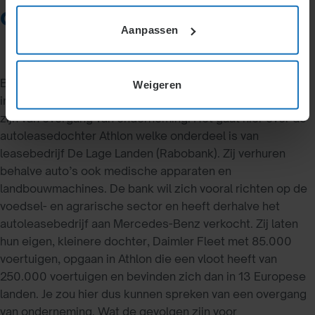
over van Rabobank
Aanpassen
Begin deze maand heeft de Rabobank zijn vreemde eend
Weigeren
in de bijt verkocht aan Mercedes-Benz en kan er sprake
zijn van overgang van onderneming. Het gaat hier over de
autoleasedochter Athlon welke onderdeel is van
leasebedrijf De Lage Landen (Rabobank). Zij verhuren
behalve auto’s ook medische apparaten en
landbouwmachines. De bank wil zich vooral richten op de
voedsel- en agrarische sector en heeft derhalve het
autoleasebedrijf aan Mercedes-Benz verkocht. Zij laten
hun eigen, kleinere dochter, Daimler Fleet met 85.000
voertuigen, opgaan in Athlon die een vloot heeft van
250.000 voertuigen en bevinden zich dan in 13 Europese
landen. Je zou hier dus kunnen spreken van een overgang
van onderneming. Wat de gevolgen zijn voor