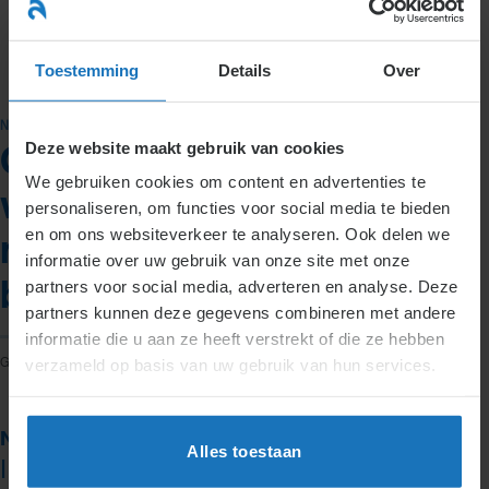
Ga
naar
menu
inhoud
Toestemming
Details
Over
NIEUWS
Deze website maakt gebruik van cookies
Gezondere
We gebruiken cookies om content en advertenties te
worstorganisatie door
personaliseren, om functies voor social media te bieden
en om ons websiteverkeer te analyseren. Ook delen we
reorganisatie en dunnere
informatie over uw gebruik van onze site met onze
blikken
partners voor social media, adverteren en analyse. Deze
partners kunnen deze gegevens combineren met andere
informatie die u aan ze heeft verstrekt of die ze hebben
GEPLAATST OP
6 JULI 2016
DOOR
IVANKA VAN NETTEN
verzameld op basis van uw gebruik van hun services.
Nieuws over arbeidsrecht | Datum: 6 juli 2016
Alles toestaan
| Auteur: Ulli Hoogland