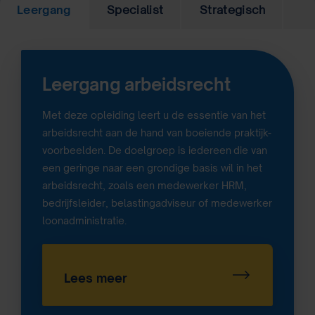
Leergang
Specialist
Strategisch
Leergang arbeidsrecht
Met deze opleiding leert u de essentie van het
arbeidsrecht aan de hand van boeiende praktijk-
voorbeelden. De doelgroep is iedereen
die van
een geringe naar een grondige basis wil in het
arbeidsrecht, zoals een medewerker HRM,
bedrijfsleider, belastingadviseur of medewerker
loonadministratie.
Lees meer