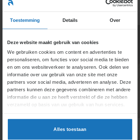
Ga
naar
menu
inhoud
Toestemming
Details
Over
Deze website maakt gebruik van cookies
We gebruiken cookies om content en advertenties te
personaliseren, om functies voor social media te bieden
Specialisten info
en om ons websiteverkeer te analyseren. Ook delen we
informatie over uw gebruik van onze site met onze
partners voor social media, adverteren en analyse. Deze
partners kunnen deze gegevens combineren met andere
Deze informatie is voor de cursisten van onze
informatie die u aan ze heeft verstrekt of die ze hebben
opleidingen.
verzameld op basis van uw gebruik van hun services.
Alles toestaan
Inlog voor cursisten