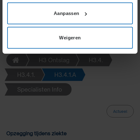
jaar ziekte tenzij een loonsanctie wordt opgelegd.
Aanpassen
Weigeren
H3 Ontslag
H3.4.
H3.4.1.
H3.4.1.A
Specialisten Info
Actueel
Opzegging tijdens ziekte