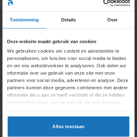
Ga
naar
menu
inhoud
Toestemming
Details
Over
Deze website maakt gebruik van cookies
We gebruiken cookies om content en advertenties te
personaliseren, om functies voor social media te bieden
en om ons websiteverkeer te analyseren. Ook delen we
informatie over uw gebruik van onze site met onze
Opzegverbod: de
partners voor social media, adverteren en analyse. Deze
partners kunnen deze gegevens combineren met andere
medewerker is ziek
informatie die u aan ze heeft verstrekt of die ze hebben
verzameld op basis van uw gebruik van hun services.
Werkgevers mogen zieke medewerkers niet ontslaan
binnen 2 jaar, tenzij werknemers hun re-
integratieverplichtingen niet nakomen. Reeds
Alles toestaan
gedeeltelijk arbeidsongeschikten zijn beschermd bij
“eigen arbeid.” Het opzeggingsverbod vervalt na 2