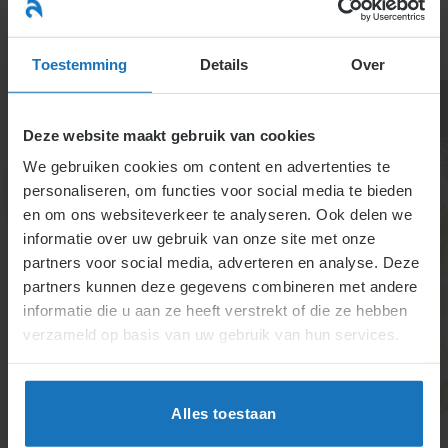
Ga
naar
menu
inhoud
Toestemming
Details
Over
Deze website maakt gebruik van cookies
We gebruiken cookies om content en advertenties te
personaliseren, om functies voor social media te bieden
en om ons websiteverkeer te analyseren. Ook delen we
informatie over uw gebruik van onze site met onze
Gevolgen van einde
partners voor social media, adverteren en analyse. Deze
partners kunnen deze gegevens combineren met andere
met instemming
informatie die u aan ze heeft verstrekt of die ze hebben
verzameld op basis van uw gebruik van hun services.
Instemming met ontslag beëindigt het
arbeidscontract. Dit kan zonder opzegging leiden tot
Alles toestaan
verlies van tewerkstelling en loon. Een
vaststellingsovereenkomst biedt vaak WW-rechten.