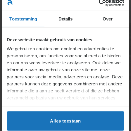
Ga
naar
menu
inhoud
Toestemming
Details
Over
Deze website maakt gebruik van cookies
We gebruiken cookies om content en advertenties te
personaliseren, om functies voor social media te bieden
en om ons websiteverkeer te analyseren. Ook delen we
informatie over uw gebruik van onze site met onze
3.4.2.B. Opzegtermijn
partners voor social media, adverteren en analyse. Deze
partners kunnen deze gegevens combineren met andere
voor 45-plusser met
informatie die u aan ze heeft verstrekt of die ze hebben
lang dienstverband
verzameld op basis van uw gebruik van hun services.
Deze specifieke ontslagsituatie wordt hieronder
nader uitgewerkt.
Alles toestaan