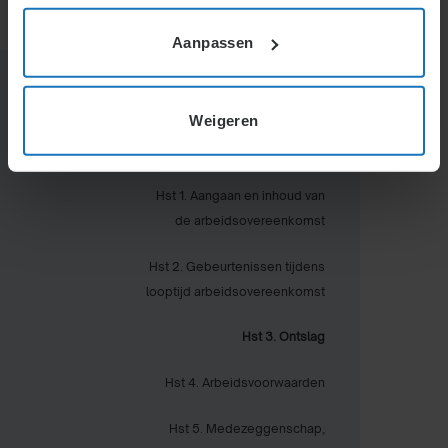
Aanpassen
Weigeren
Inhoudsopgave
Hst 1. Aangaan en inhoud van
de arbeidsovereenkomst
Hst 2. Gebeurtenissen tijdens
looptijd arbeidsovereenkomst
Hst 3. Ontslag
Hst 4. Arbeidsvoorwaarden
Hst 5. Medezeggenschap,