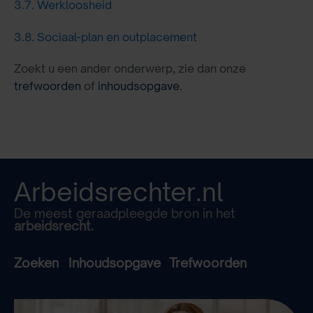
3.7.
Werkloosheid
3.8.
Sociaal-plan en outplacement
Zoekt u een ander onderwerp, zie dan onze
trefwoorden
of
inhoudsopgave
.
Arbeidsrechter.nl
De meest geraadpleegde bron in het
arbeidsrecht.
Zoeken
Inhoudsopgave
Trefwoorden