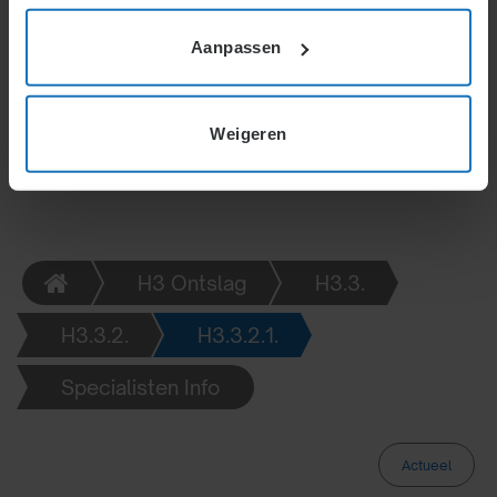
reputatierisico’s voor de werknemer. Zorgvuldigheid
voorkomt onnodige schade en waarborgt dat de
Aanpassen
persoonlijke omstandigheden van de werknemer
worden meegewogen.
Weigeren
H3 Ontslag
H3.3.
H3.3.2.
H3.3.2.1.
Specialisten Info
Actueel