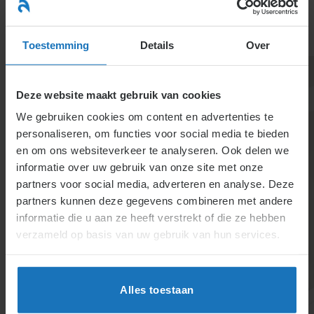
Ga
naar
menu
inhoud
Toestemming
Details
Over
Deze website maakt gebruik van cookies
We gebruiken cookies om content en advertenties te
personaliseren, om functies voor social media te bieden
en om ons websiteverkeer te analyseren. Ook delen we
informatie over uw gebruik van onze site met onze
Instellen onderzoek
partners voor social media, adverteren en analyse. Deze
partners kunnen deze gegevens combineren met andere
voor ontslag op
informatie die u aan ze heeft verstrekt of die ze hebben
staande voet
verzameld op basis van uw gebruik van hun services.
Bij twijfel over ontslag op staande voet is een
zorgvuldig en discreet onderzoek vereist. Non-actief
Alles toestaan
stellen kan helpen bij bewijsvergaring, maar brengt