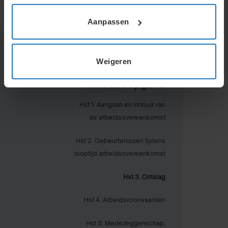
Aanpassen
Weigeren
Inhoudsopgave
Hst 1. Aangaan en inhoud van
de arbeidsovereenkomst
Hst 2. Gebeurtenissen tijdens
looptijd arbeidsovereenkomst
Hst 3. Ontslag
Hst 4. Arbeidsvoorwaarden
Hst 5. Medezeggenschap,