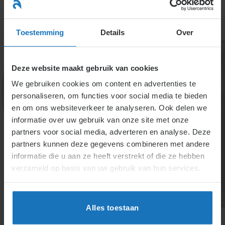
Ga
naar
menu
inhoud
Toestemming
Details
Over
Deze website maakt gebruik van cookies
We gebruiken cookies om content en advertenties te
personaliseren, om functies voor social media te bieden
en om ons websiteverkeer te analyseren. Ook delen we
informatie over uw gebruik van onze site met onze
2.6.3. Gevolgen van het
partners voor social media, adverteren en analyse. Deze
partners kunnen deze gegevens combineren met andere
discrimineren
informatie die u aan ze heeft verstrekt of die ze hebben
verzameld op basis van uw gebruik van hun services.
Discriminatie kan juridische gevolgen hebben, zoals
vernietiging van discriminerend ontslag, nietige
Alles toestaan
afspraken en schadevergoeding. Werknemers
kunnen klachten indienen, bespreken of laten