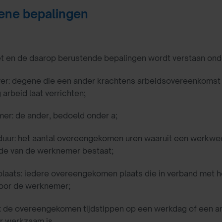
ene bepalingen
t en de daarop berustende bepalingen wordt verstaan ond
er: degene die een ander krachtens arbeidsovereenkomst na
g
arbeid laat verrichten;
er: de ander, bedoeld onder a;
sduur: het aantal overeengekomen uren waaruit een werkw
de van de werknemer bestaat;
laats: iedere overeengekomen plaats die in verband met he
door de werknemer;
d: de overeengekomen tijdstippen op een werkdag of een 
 werkzaam is.