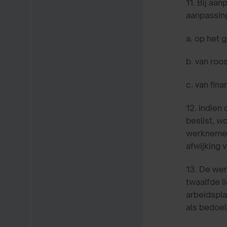
11. Bij aa
aanpassing
a. op het g
b.
van roos
c.
van fina
12. Indien
beslist, w
werknemer.
afwijking 
13. De wer
twaalfde l
arbeidspla
als bedoeld