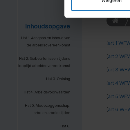
Weigeren
Inhoudsopgave
Hst 1. Aangaan en inhoud van
(
art 1 WF
de arbeidsovereenkomst
(
art 2 WF
Hst 2. Gebeurtenissen tijdens
looptijd arbeidsovereenkomst
(
art 3 WF
Hst 3. Ontslag
(
art 4 WF
Hst 4. Arbeidsvoorwaarden
(
art 5 WF
Hst 5. Medezeggenschap,
(
art 6 WF
arbo en arbeidstijden
Hst 6.