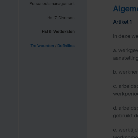
Personeelsmanagement
Algem
Hst 7. Diversen
Artikel 1
Hst 8. Wetteksten
In deze we
Trefwoorden
/
Definities
a. werkgev
aanstellin
b. werknem
c. arbeid
werkperio
d.
arbeidsp
gebruikt 
e.
werktij
werknemer