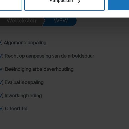
Aanpassen
Wetteksten
WFW
W
)
Algemene bepaling
W
)
Recht op aanpassing van de arbeidsduur
W
)
Beëindiging arbeidsverhouding
W
)
Evaluatiebepaling
W
)
Inwerkingtreding
W
)
Citeertitel