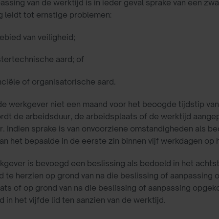
npassing van de werktijd is in ieder geval sprake van een z
 leidt tot ernstige problemen:
ebied van veiligheid;
tertechnische aard; of
nciële of organisatorische aard.
 de werkgever niet een maand voor het beoogde tijdstip va
ordt de arbeidsduur, de arbeidsplaats of de werktijd aang
 Indien sprake is van onvoorziene omstandigheden als bedo
van het bepaalde in de eerste zin binnen vijf werkdagen o
kgever is bevoegd een beslissing als bedoeld in het achtst
id te herzien op grond van na die beslissing of aanpassin
ats of op grond van na die beslissing of aanpassing opg
 in het vijfde lid ten aanzien van de werktijd.