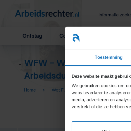
Ga
naar
Informatie zoek
inhoud
Ontslag
Concurrentiebeding
L
Toestemming
WFW – Wet Flexibel Werk
Arbeidsduur)
Deze website maakt gebruik
We gebruiken cookies om cont
Home
Wet Flexibel Werken (WFW) – voorhee
websiteverkeer te analyseren
media, adverteren en analys
verstrekt of die ze hebben v