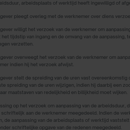
eidsduur, arbeidsplaats of werktijd heeft ingewilligd of a
gever pleegt overleg met de werknemer over diens verzoe
gever willigt het verzoek van de werknemer om aanpassing 
t het tijdstip van ingang en de omvang van de aanpassing, 
egen verzetten.
kgever overweegt het verzoek van de werknemer om aanpas
er indien hij het verzoek afwijst.
gever stelt de spreiding van de uren vast overeenkomsti
e spreiding van de uren wijzigen, indien hij daarbij een 
aar maatstaven van redelijkheid en billijkheid moet wijken.
issing op het verzoek om aanpassing van de arbeidsduur, d
schriftelijk aan de werknemer meegedeeld. Indien de werkge
n, de aanpassing van de arbeidsplaats of werktijd vaststel
onder schriftelijke opgave van de redenen meegedeeld.