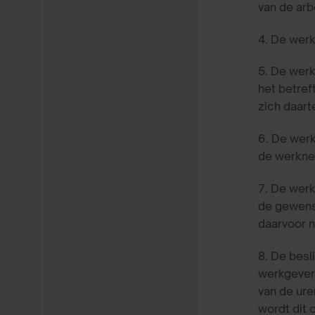
van de arb
4.
De werk
5. De werk
het betref
zich daart
6. De wer
de werknem
7. De werk
de gewenst
daarvoor n
8. De besl
werkgever 
van de ure
wordt dit 