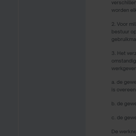
verschille
worden elk
2. Voor mi
bestuur op
gebruikmak
3. Het ver
omstandigh
werkgever 
a. de gewe
is overeen
b.
de gewe
c.
de gewe
De werkne