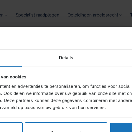
en
Specialist raadplegen
Opleidingen arbeidsrecht
oontransparantie
Ziekte
Meer
Details
en (voorheen Wet Aanpassing
 van cookies
ent en advertenties te personaliseren, om functies voor social
n Wet Aanpassing Arbeidsduur
. Ook delen we informatie over uw gebruik van onze site met on
e. Deze partners kunnen deze gegevens combineren met andere i
erzameld op basis van uw gebruik van hun services.