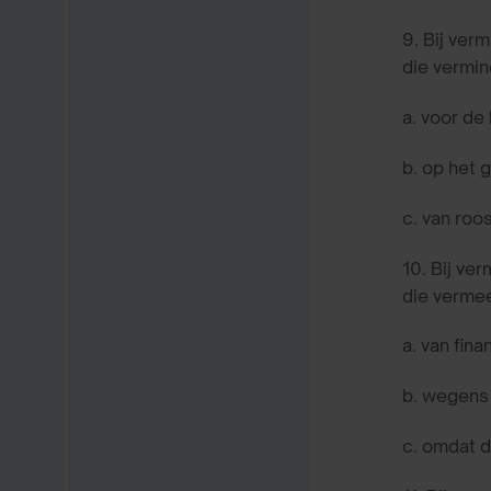
9. Bij ver
die vermin
a.
voor de 
b.
op het g
c.
van roo
10. Bij ve
die vermee
a.
van fina
b.
wegens 
c.
omdat d