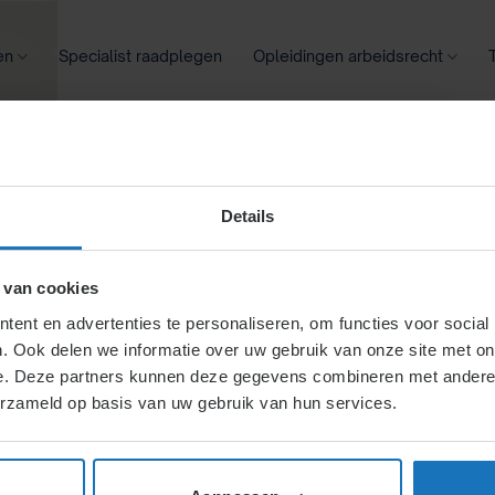
en
Specialist raadplegen
Opleidingen arbeidsrecht
oontransparantie
Ziekte
Meer
Details
len vorderingen
 van cookies
ent en advertenties te personaliseren, om functies voor social
. Ook delen we informatie over uw gebruik van onze site met on
vooral relevant is als een
e. Deze partners kunnen deze gegevens combineren met andere i
tiedagen dienen normaal
erzameld op basis van uw gebruik van hun services.
orden. Werknemers kunnen
ls de werkgever niet