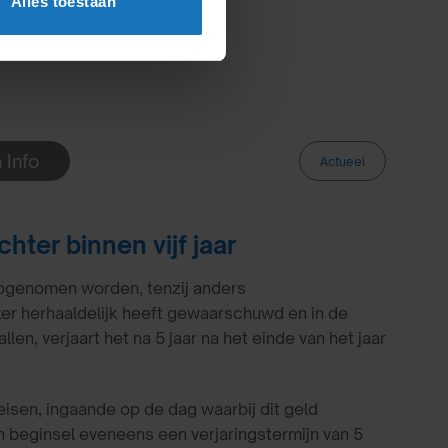
Alles toestaan
 Info
Actueel
hter binnen vijf jaar
opgenomen worden, tenzij anders
r herhaaldelijk heeft gewaarschuwd en in de
en, verjaart het na 5 jaar na het einde van het jaar
isen, ingaande op de dag waarbij dit geld
in beginsel eveneens een verjaringstermijn van 5