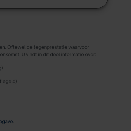
en. Oftewel de tegenprestatie waarvoor
omst. U vindt in dit deel informatie over:
g)
tiegeld)
pgave
.