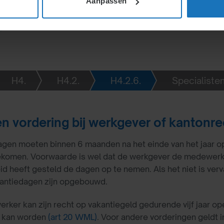
Aanpassen
H4.
H4.2.
H4.2.6.
Specialisten
n vordering bij werkgever of kantonrec
agen moeten binnen 6 maanden na het einde van het jaar 
komen. Voorwaarde is wel dat de werkgever de medewerke
d heeft gesteld de dagen op te nemen. Als het niet is vervall
kantiedagen zijn opgebouwd.
ker kan zijn recht op vakantiegeld gedurende vijf jaar ope
 kan worden
(art 20 WML)
. Voor andere vorderingen geldt 