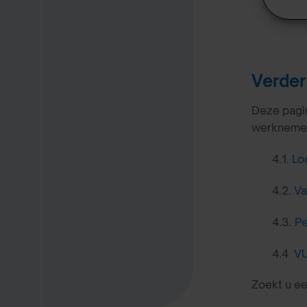
Verder
Deze pagin
werknemers
4.1.
Lo
4.2.
Va
4.3.
Pe
4.4
VU
Zoekt u e