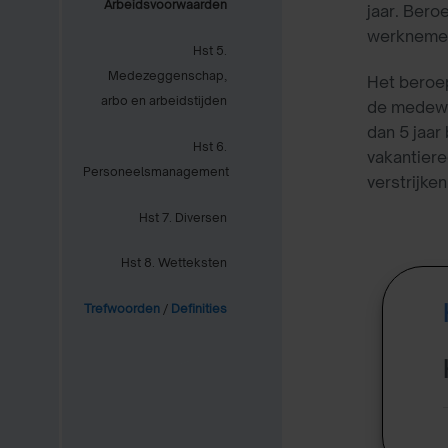
Arbeidsvoorwaarden
jaar. Bero
werknemer 
Hst 5.
Medezeggenschap,
Het beroep
arbo en arbeidstijden
de medewe
dan 5 jaar
Hst 6.
vakantiere
Personeelsmanagement
verstrijke
Hst 7. Diversen
Hst 8. Wetteksten
Trefwoorden
/
Definities