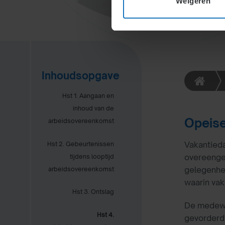
Weigeren
Inhoudsopgave
Hst 1. Aangaan en
inhoud van de
Opeise
arbeidsovereenkomst
Vakantied
Hst 2. Gebeurtenissen
overeenge
tijdens looptijd
gelegenhei
arbeidsovereenkomst
waarin va
Hst 3. Ontslag
De medewer
Hst 4.
gevorderd