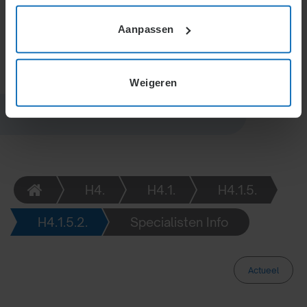
kunnen de verhoging matigen. Verjaring begint na de
dag van geplande betaling.
Aanpassen
Weigeren
H4.
H4.1.
H4.1.5.
H4.1.5.2.
Specialisten Info
Actueel