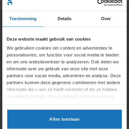
Ga
naar
menu
inhoud
Toestemming
Details
Over
Deze website maakt gebruik van cookies
We gebruiken cookies om content en advertenties te
personaliseren, om functies voor social media te bieden
en om ons websiteverkeer te analyseren. Ook delen we
informatie over uw gebruik van onze site met onze
4.1.5.2. Handelswijze
partners voor social media, adverteren en analyse. Deze
partners kunnen deze gegevens combineren met andere
om loon te vorderen
informatie die u aan ze heeft verstrekt of die ze hebben
verzameld op basis van uw gebruik van hun services.
Bij uitblijvend van betaling van het loon kan een
medewerker een loonvordering starten. Dat moet
dan wel binnen 5 jaar door de verjaring. Naast het
Alles toestaan
loon betaalt de werkgever wettelijke rente en een
verhoging tot 50% wegens vertraging. Rechters