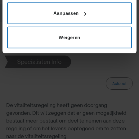
Aanpassen
Weigeren
H4.
H4.5.
Specialisten Info
Actueel
De vitaliteitsregeling heeft geen doorgang
gevonden. Dit wil zeggen dat er geen mogelijkheid
bestaat meer bestaat om deel te nemen aan deze
regeling of om het levenslooptegoed om te zetten
naar de vitaliteitsregeling.