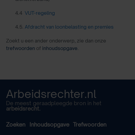
4.4
VUT-regeling
4.5.
Afdracht van loonbelasting en premies
Zoekt u een ander onderwerp, zie dan onze
trefwoorden
of
inhoudsopgave
.
Arbeidsrechter.nl
De meest geraadpleegde bron in het
arbeidsrecht.
Zoeken
Inhoudsopgave
Trefwoorden