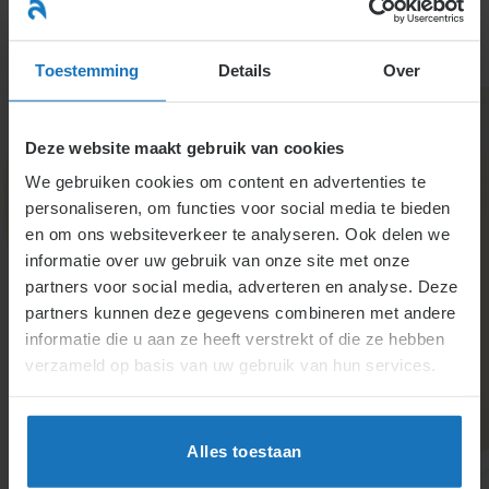
Ga
naar
menu
inhoud
Toestemming
Details
Over
Deze website maakt gebruik van cookies
We gebruiken cookies om content en advertenties te
personaliseren, om functies voor social media te bieden
en om ons websiteverkeer te analyseren. Ook delen we
informatie over uw gebruik van onze site met onze
4.5.4.2.a.
partners voor social media, adverteren en analyse. Deze
partners kunnen deze gegevens combineren met andere
Vitaliteitsregeling
informatie die u aan ze heeft verstrekt of die ze hebben
verzameld op basis van uw gebruik van hun services.
De inhouding van loonbelasting en bijzonderheden
worden hieronder nader uitgewerkt.
Alles toestaan