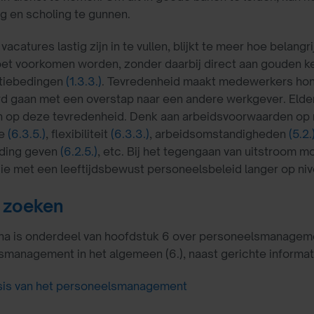
g en scholing te gunnen.
vacatures lastig zijn in te vullen, blijkt te meer hoe belang
et voorkomen worden, zonder daarbij direct aan gouden ke
tiebedingen
(1.3.3.)
. Tevredenheid maakt medewerkers hon
rd gaan met een overstap naar een andere werkgever. Elde
ijn op deze tevredenheid. Denk aan arbeidsvoorwaarden op
ie
(6.3.5.)
, flexibiliteit
(6.3.3.)
, arbeidsomstandigheden
(5.2.
eiding geven
(6.2.5.)
, etc. Bij het tegengaan van uitstroom 
ie met een leeftijdsbewust personeelsbeleid langer op ni
 zoeken
a is onderdeel van hoofdstuk 6 over personeelsmanagement.
management in het algemeen (6.), naast gerichte informati
sis van het personeelsmanagement