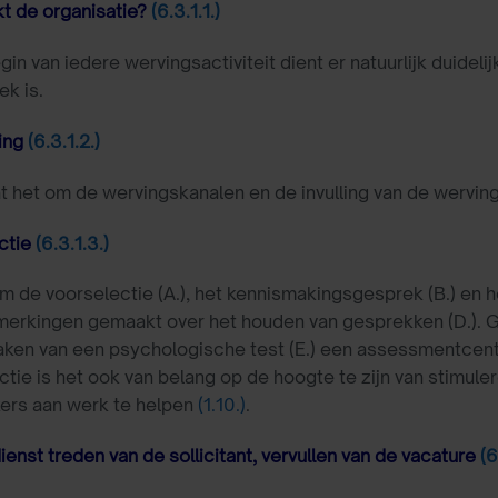
kt de organisatie?
(6.3.1.1.)
gin van iedere wervingsactiviteit dient er natuurlijk duidel
ek is.
ving
(6.3.1.2.)
at het om de wervingskanalen en de invulling van de werving
ectie
(6.3.1.3.)
m de voorselectie (A.), het kennismakingsgesprek (B.) en 
merkingen gemaakt over het houden van gesprekken (D.). 
ken van een psychologische test (E.) een assessmentcenter 
ectie is het ook van belang op de hoogte te zijn van stim
rs aan werk te helpen
(1.10.)
.
dienst treden van de sollicitant, vervullen van de vacature
(6