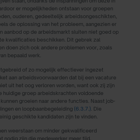
ijven staan, ondanks de inspanningen om deze in
aardoor er mogelijkheden ontstaan voor groepen
den, ouderen, gedeeltelijk arbeidsongeschikten,
eels de oplossing van het probleem, aangezien er
en aanbod op de arbeidsmarkt sluiten niet goed op
e kwalificaties beschikken. Dit gebrek zal
en doen zich ook andere problemen voor, zoals
van bepaald werk.
gebreid of zo mogelijk effectiever ingezet
ket aan arbeidsvoorwaarden dat bij een vacature
et uit het oog verloren worden, want ook zij zijn
e huidige groep arbeidskrachten voldoende
kunnen groeien naar andere functies. Naast job-
idingen en loopbaanbegeleiding
(6.3.7.)
. Die
nig geschikte kandidaten zijn te vinden.
unnen weerstaan om minder gekwalificeerd
et nodig zijn die medewerker meer tijd,