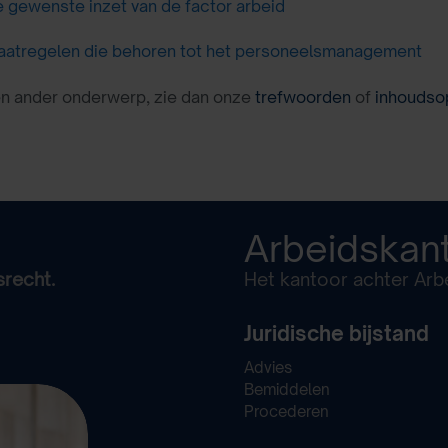
 gewenste inzet van de factor arbeid
atregelen die behoren tot het personeelsmanagement
en ander onderwerp, zie dan onze
trefwoorden
of
inhoudso
Arbeidskan
srecht.
Het kantoor achter Arbe
Juridische bijstand
Advies
Bemiddelen
Procederen