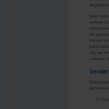
begeleidin
Naar mate 
vertrek mo
concurren
die gepaa
invloed z
participat
stijl van l
ouderen, d
Verder
Deze pagin
personeels
6.1
Ba