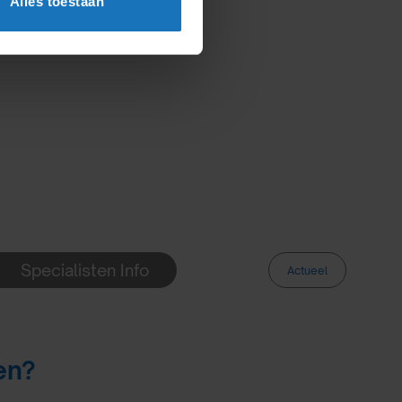
Alles toestaan
Specialisten Info
Actueel
ker verrekenen met een vordering die de
en?