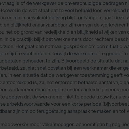
 vraag is of de werkgever de onverschuldigde bedragen ni
Hoewel in de wet staat dat te veel betaald loon verreken
n en minimumvakantiebijslag blijft ontvangen, gaat deze we
id en billijkheid onaanvaardbaar zijn om van de werknemer h
u het op grond van redelijkheid en billijkheid afwijken van 
n. In de praktijk blijkt dat werknemers door rechters besc
rzien. Het gaat dan normaal gesproken om een situatie wa
ngere tijd te veel betalen, terwijl de werknemer te goeder tr
erugbetalen gehouden te zijn. Bijvoorbeeld de situatie dat na
betaald, zal niet snel opvallen bij een werknemer die er g
n. In een situatie dat de werkgever toestemming geeft voo
o ontoereikend is, zal het onterecht betaalde aantal vrije
gt een werknemer daarentegen zonder aanleiding ineens een
te zeggen dat de werknemer niet te goede trouw is, nu er d
se arbeidsvoorwaarde voor een korte periode (bijvoorbeeld
baar zijn om op terugbetaling aanspraak te maken en tot v
 medewerker meer vakantiedagen opneemt dan hij nog heeft s