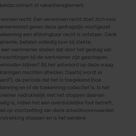
rbeidscontract of vakantiereglement.
erworven recht. Een verworven recht doet zich voor
sovereenkomst geven deze gedragslijn voortgezet
oekenning een afdwingbaar recht is ontstaan. Denk
remie, betalen volledig loon bij ziekte,
n een werknemer stellen dat door het gedrag van
erwachtingen bij de werknemer zijn geschapen,
houden blijven? Bij het antwoord op deze vraag
klaringen mochten afleiden. Daarbij wordt er
ard?), de periode dat het is toegekend (hoe
enning en of de toekenning collectief is. Is het
knemer nadrukkelijk met het stoppen daarvan
ig is, indien het een overduidelijke fout betreft,
snel op voortzetting van deze arbeidsvoorwaarden
rstrekking stoppen en is het eerdere