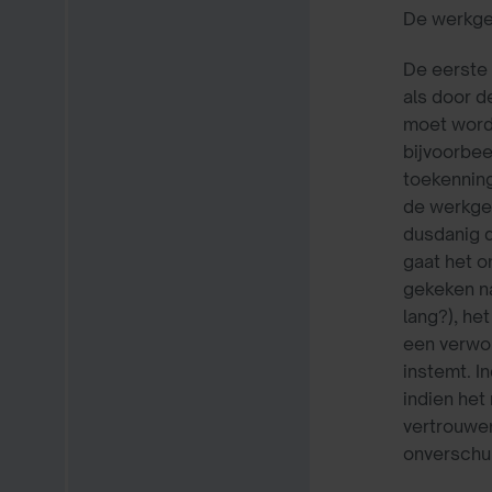
De werkgev
De eerste 
als door d
moet worde
bijvoorbee
toekenning
de werkgev
dusdanig 
gaat het o
gekeken na
lang?), he
een verwor
instemt. I
indien het
vertrouwen
onverschul