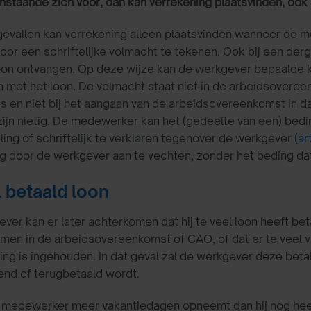
staande zich voor, dan kan verrekening plaatsvinden, ook 
gevallen kan verrekening alleen plaatsvinden wanneer de me
oor een schriftelijke volmacht te tekenen. Ook bij een de
on ontvangen. Op deze wijze kan de werkgever bepaalde k
 met het loon. De volmacht staat niet in de arbeidsoveree
is en niet bij het aangaan van de arbeidsovereenkomst in 
ijn nietig. De medewerker kan het (gedeelte van een) bed
ing of schriftelijk te verklaren tegenover de werkgever
(ar
g door de werkgever aan te vechten, zonder het beding dat 
l betaald loon
ver kan er later achterkomen dat hij te veel loon heeft bet
en in de arbeidsovereenkomst of CAO, of dat er te veel vak
ing is ingehouden. In dat geval zal de werkgever deze bet
end of terugbetaald wordt.
 medewerker meer vakantiedagen opneemt dan hij nog heeft s