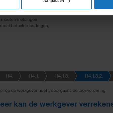
Aanpassen
en of verpanden met een
ije voet (90%
rs moeten meldingen
terecht betaalde bedragen,
H4.
H4.1.
H4.1.8.
H4.1.8.2.
ever kan mogelijk een opeisbare vordering op de medewer
r op de werkgever heeft, doorgaans de loonvordering.
er kan de werkgever verreken