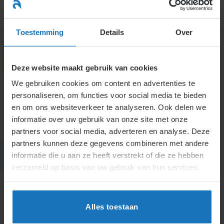
Ga
naar
menu
inhoud
Toestemming
Details
Over
Deze website maakt gebruik van cookies
7.
We gebruiken cookies om content en advertenties te
personaliseren, om functies voor social media te bieden
Vaststellingsovereenkomst
en om ons websiteverkeer te analyseren. Ook delen we
informatie over uw gebruik van onze site met onze
partners voor social media, adverteren en analyse. Deze
partners kunnen deze gegevens combineren met andere
informatie die u aan ze heeft verstrekt of die ze hebben
verzameld op basis van uw gebruik van hun services.
Alles toestaan
H7.