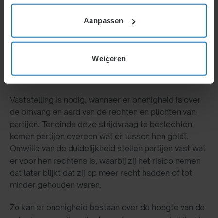
Vaststellingsovereenkomst
Aanpassen
Actueel
Weigeren
(Nader) afspreken van rechten en plichten
Vaststelling is nodig, wanneer er onenigheid is over
de omvang en aard van de rechten en plichten van
partijen. Teneinde deze strijdvraag te beslechten
komen partijen overeen wat er tussen hen geldt.
Omwille van de duidelijkheid stellen partijen vast wat
er voor hen rechtens is, waarbij zij het risico nemen
dat later blijkt dat zij op meer recht hadden of tot
minder gehouden waren.
Zo kan er onenigheid bestaan over de hoogte van de