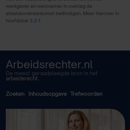
werkgever en werknemer in overleg de
arbeidsovereenkomst beëindigen. Meer hierover in
hoofdstuk
3.2.1.
Arbeidsrechter.nl
De meest geraadpleegde bron in het
arbeidsrecht.
Zoeken
Inhoudsopgave
Trefwoorden